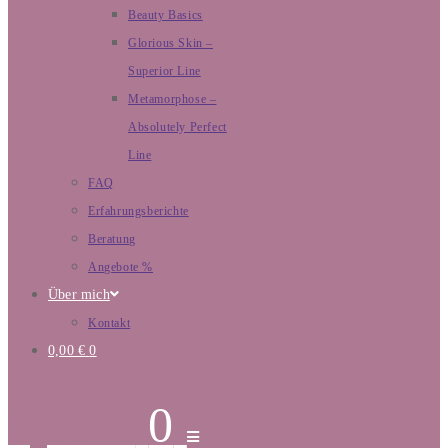
Beauty Basics
Glorious Skin –
Superior Line
Metamorphose –
Absolutely Perfect
Line
FAQ
Erfahrungsberichte
Beratung
Angebote %
Über mich
Kontakt
0,00
€
0
0,00
€
0