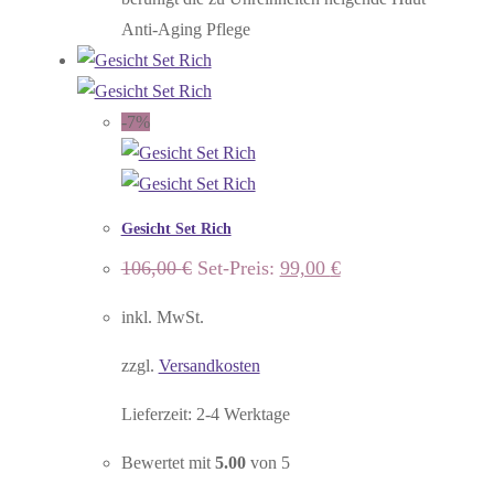
Anti-Aging Pflege
-7%
Gesicht Set Rich
Ursprünglicher
Aktueller
106,00
€
Set-Preis:
99,00
€
Preis
Preis
war:
ist:
inkl. MwSt.
106,00 €
99,00 €.
zzgl.
Versandkosten
Lieferzeit:
2-4 Werktage
Bewertet mit
5.00
von 5