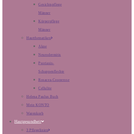
Gesichtspflege
Männer
Körperpflege
Männer
Hautthematiken
Akne
Neurodermitis
Psoriasis-
Schuppenflechte
Rosacea-Couperose
Cellulite
Helena Paulus Buch
Mein KONTO
Warenkorb
Hautgesundheit
3 Pflegelinien