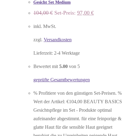
Gesicht Set Medium
Ursprünglicher
Aktueller
104,00
€
Set-Preis:
97,00
€
Preis
Preis
war:
ist:
inkl. MwSt.
104,00 €
97,00 €.
zzgl.
Versandkosten
Lieferzeit:
2-4 Werktage
Bewertet mit
5.00
von 5
geprüfte Gesamtbewertungen
% Profitiere von den günstigen Set-Preisen. %
Wert der Artikel: €104,00 BEAUTY BASICS
Gesichtspflege im Set - Produkte optimal
aufeinander abgestimmt. für eine feinporige &
glatte Haut für die sensible Haut geeignet
beruhigt die zu Unreinheiten neigende Haut