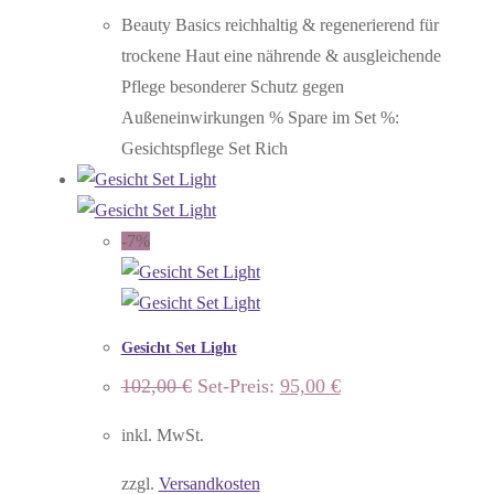
Beauty Basics reichhaltig & regenerierend für
trockene Haut eine nährende & ausgleichende
Pflege besonderer Schutz gegen
Außeneinwirkungen % Spare im Set %:
Gesichtspflege Set Rich
-7%
Gesicht Set Light
Ursprünglicher
Aktueller
102,00
€
Set-Preis:
95,00
€
Preis
Preis
war:
ist:
inkl. MwSt.
102,00 €
95,00 €.
zzgl.
Versandkosten