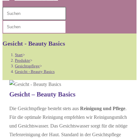
Diese
Press
Website
Escape
Press
durchsuchen
to
Escape
close
to
Gesicht - Beauty Basics
the
close
search
Start
>
the
Produkte
>
panel.
Gesichtspflege
>
search
Gesicht - Beauty Basics
panel.
Gesicht – Beauty Basics
Die Gesichtspflege besteht stets aus
Reinigung und Pflege
.
Für die optimale Reinigung empfehlen wir Reinigungsmilch
und Gesichtswasser. Das Gesichtswasser sorgt für die nötige
Tiefenreinigung der Haut. Standard in der Gesichtspflege