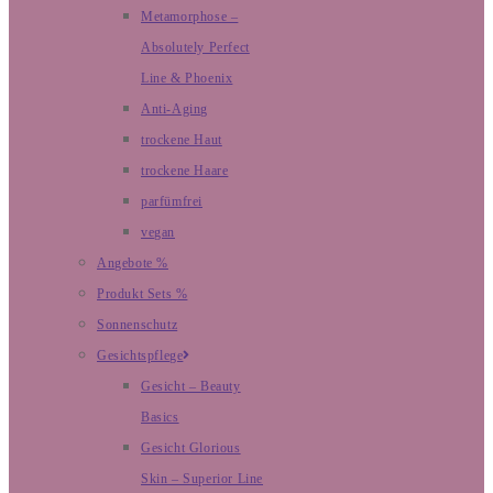
Metamorphose –
Absolutely Perfect
Line & Phoenix
Anti-Aging
trockene Haut
trockene Haare
parfümfrei
vegan
Angebote %
Produkt Sets %
Sonnenschutz
Gesichtspflege
Gesicht – Beauty
Basics
Gesicht Glorious
Skin – Superior Line