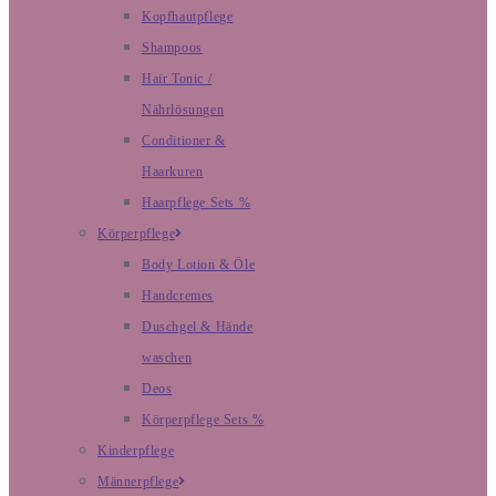
Kopfhautpflege
Shampoos
Hair Tonic /
Nährlösungen
Conditioner &
Haarkuren
Haarpflege Sets %
Körperpflege
Body Lotion & Öle
Handcremes
Duschgel & Hände
waschen
Deos
Körperpflege Sets %
Kinderpflege
Männerpflege