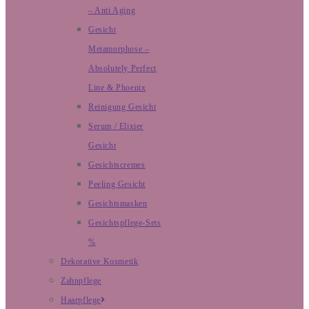
– Anti Aging
Gesicht
Metamorphose –
Absolutely Perfect
Line & Phoenix
Reinigung Gesicht
Serum / Elixier
Gesicht
Gesichtscremes
Peeling Gesicht
Gesichtsmasken
Gesichtspflege-Sets
%
Dekorative Kosmetik
Zahnpflege
Haarpflege