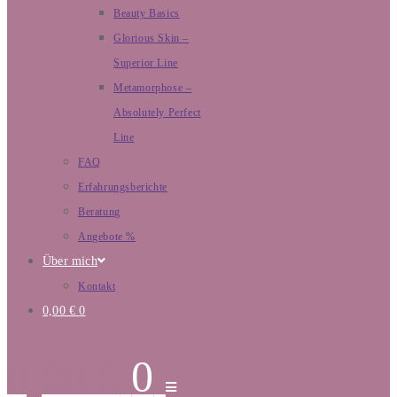
Beauty Basics
Glorious Skin –
Superior Line
Metamorphose –
Absolutely Perfect
Line
FAQ
Erfahrungsberichte
Beratung
Angebote %
Über mich
Kontakt
0,00
€
0
0,00
€
0