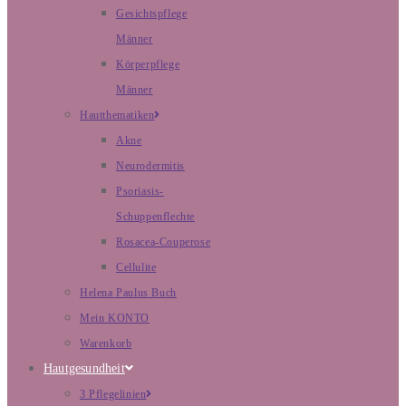
Gesichtspflege
Männer
Körperpflege
Männer
Hautthematiken
Akne
Neurodermitis
Psoriasis-
Schuppenflechte
Rosacea-Couperose
Cellulite
Helena Paulus Buch
Mein KONTO
Warenkorb
Hautgesundheit
3 Pflegelinien