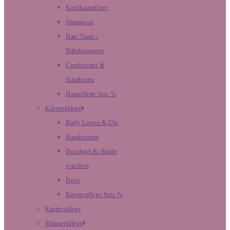
Kopfhautpflege
Shampoos
Hair Tonic /
Nährlösungen
Conditioner &
Haarkuren
Haarpflege Sets %
Körperpflege
Body Lotion & Öle
Handcremes
Duschgel & Hände
waschen
Deos
Körperpflege Sets %
Kinderpflege
Männerpflege