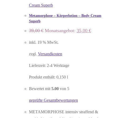
Metamorphose – Körperlotion – Body Cream
Superb
Ursprünglicher
Aktueller
39,00
€
Monatsangebot:
35,00
€
Preis
Preis
war:
ist:
inkl. 19 % MwSt.
39,00 €
35,00 €.
zzgl.
Versandkosten
Lieferzeit:
2-4 Werktage
Produkt enthält: 0,150
l
Bewertet mit
5.00
von 5
geprüfte Gesamtbewertungen
METAMORPHOSE intensiv straffend &