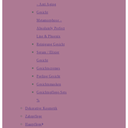
– Anti Aging
Gesicht
Metamorphose –
Absolutely Perfect
Line & Phoenix
Reinigung Gesicht
Serum / Elixier
Gesicht
Gesichtscremes
Peeling Gesicht
Gesichtsmasken
Gesichtspflege-Sets
%
Dekorative Kosmetik
Zahnpflege
Haarpflege