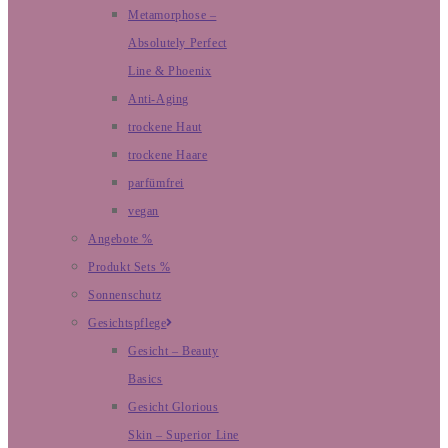
Metamorphose –
Absolutely Perfect
Line & Phoenix
Anti-Aging
trockene Haut
trockene Haare
parfümfrei
vegan
Angebote %
Produkt Sets %
Sonnenschutz
Gesichtspflege
Gesicht – Beauty
Basics
Gesicht Glorious
Skin – Superior Line