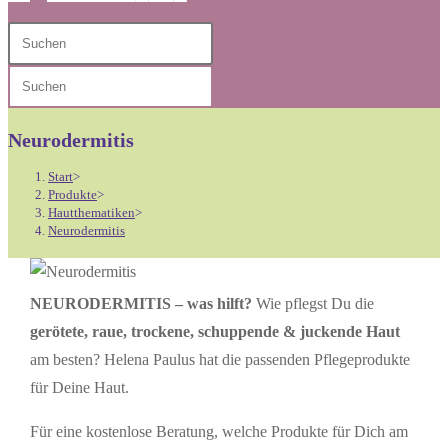
Diese
Press
Website
Escape
Press
durchsuchen
to
Escape
close
to
Neurodermitis
the
close
search
Start
>
the
Produkte
>
panel.
Hautthematiken
>
search
Neurodermitis
panel.
NEURODERMITIS – was hilft?
Wie pflegst Du die
gerötete, raue, trockene, schuppende & juckende Haut
am besten? Helena Paulus hat die passenden Pflegeprodukte
für Deine Haut.
Für eine kostenlose Beratung, welche Produkte für Dich am