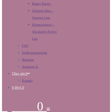
Beauty Basics
Glorious Skin –
Superior Line
Metamorphose –
Absolutely Perfect
Line
FAQ
Erfahrungsberichte
Beratung
Angebote %
Über mich
Kontakt
0,00
€
0
0,00
€
0