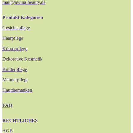
mail@awina-beauty.de
Produkt-Kategorien
Gesichtspflege
Haarpflege
Körperpflege
Dekorative Kosmetik
Kinderpflege
Männerpflege
Hautthematiken
FAQ
RECHTLICHES
AGB