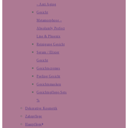
– Anti Aging
Gesicht
Metamorphose –
Absolutely Perfect
Line & Phoenix
Reinigung Gesicht
Serum / Elixier
Gesicht
Gesichtscremes
Peeling Gesicht
Gesichtsmasken
Gesichtspflege-Sets
%
Dekorative Kosmetik
Zahnpflege
Haarpflege