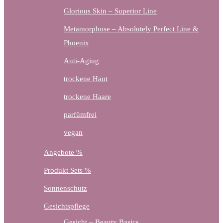
Glorious Skin – Superior Line
Metamorphose – Absolutely Perfect Line &
Phoenix
Anti-Aging
trockene Haut
trockene Haare
parfümfrei
vegan
Angebote %
Produkt Sets %
Sonnenschutz
Gesichtspflege
Gesicht – Beauty Basics