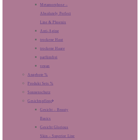
Metamorphose –
Absolutely Perfect
Line & Phoenix
Anti-Aging
trockene Haut
trockene Haare
parfümfrei
vegan
Angebote %
Produkt Sets %
Sonnenschutz
Gesichtspflege
Gesicht – Beauty
Basics
Gesicht Glorious
Skin – Superior Line