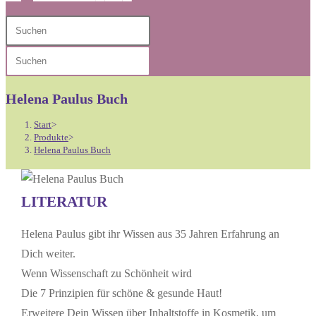
Diese
Press
Website
Escape
Press
durchsuchen
to
Escape
close
to
Helena Paulus Buch
the
close
search
Start
>
the
Produkte
>
panel.
Helena Paulus Buch
search
panel.
LITERATUR
Helena Paulus gibt ihr Wissen aus 35 Jahren Erfahrung an
Dich weiter.
Wenn Wissenschaft zu Schönheit wird
Die 7 Prinzipien für schöne & gesunde Haut!
Erweitere Dein Wissen über Inhaltstoffe in Kosmetik, um