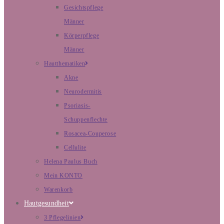
Gesichtspflege
Männer
Körperpflege
Männer
Hautthematiken
Akne
Neurodermitis
Psoriasis-
Schuppenflechte
Rosacea-Couperose
Cellulite
Helena Paulus Buch
Mein KONTO
Warenkorb
Hautgesundheit
3 Pflegelinien