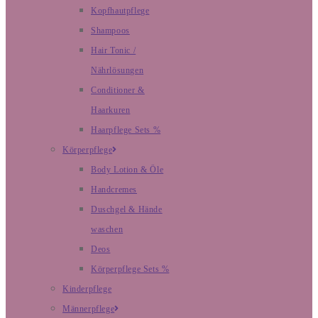
Kopfhautpflege
Shampoos
Hair Tonic /
Nährlösungen
Conditioner &
Haarkuren
Haarpflege Sets %
Körperpflege
Body Lotion & Öle
Handcremes
Duschgel & Hände
waschen
Deos
Körperpflege Sets %
Kinderpflege
Männerpflege