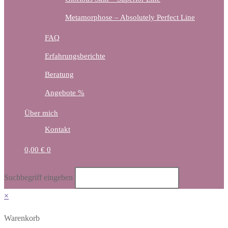
Metamorphose – Absolutely Perfect Line
FAQ
Erfahrungsberichte
Beratung
Angebote %
Über mich
Kontakt
0,00
€
0
Diese
Suchbegriff eingeben
Website
×
durchsuchen
Warenkorb