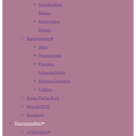
Gesichtspflege
Männer
Körperpflege
Männer
Hautthematiken
Akne
Neurodermitis
Psoriasis-
Schuppenflechte
Rosacea-Couperose
Cellulite
Helena Paulus Buch
Mein KONTO
Warenkorb
Hautgesundheit
3 Pflegelinien