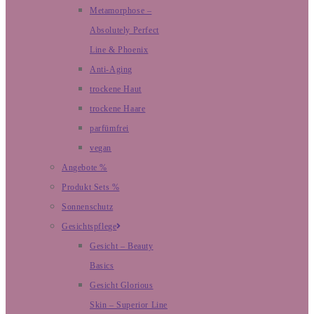
Metamorphose –
Absolutely Perfect
Line & Phoenix
Anti-Aging
trockene Haut
trockene Haare
parfümfrei
vegan
Angebote %
Produkt Sets %
Sonnenschutz
Gesichtspflege
Gesicht – Beauty
Basics
Gesicht Glorious
Skin – Superior Line