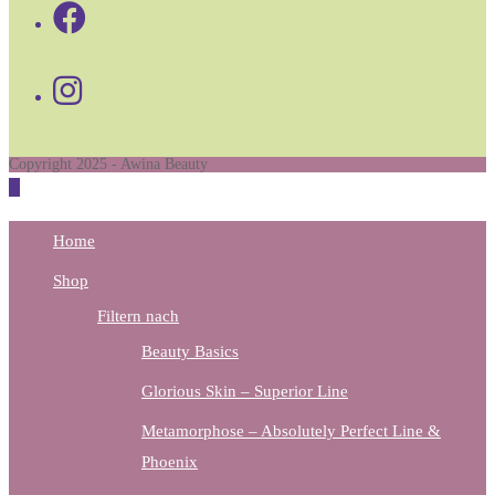
Opens
in
Opens
a
in
new
a
tab
Copyright 2025 - Awina Beauty
new
tab
Home
Shop
Filtern nach
Beauty Basics
Glorious Skin – Superior Line
Metamorphose – Absolutely Perfect Line &
Phoenix