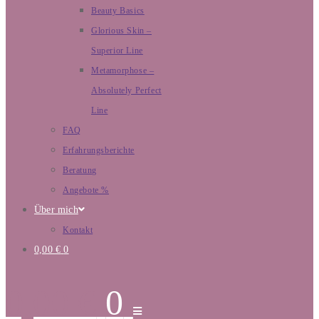
Beauty Basics
Glorious Skin –
Superior Line
Metamorphose –
Absolutely Perfect
Line
FAQ
Erfahrungsberichte
Beratung
Angebote %
Über mich
Kontakt
0,00
€
0
0,00
€
0