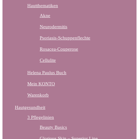
Hautthematiken
Akne
Neurodermitis
Psoriasis-Schuppenflechte
Rosacea-Couperose
Cellulite
Helena Paulus Buch
Mein KONTO
Warenkorb
Hautgesundheit
3 Pflegelinien
Beauty Basics
Glorious Skin – Superior Line