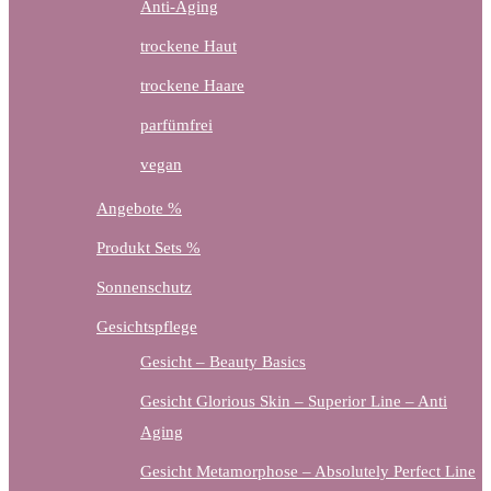
Anti-Aging
trockene Haut
trockene Haare
parfümfrei
vegan
Angebote %
Produkt Sets %
Sonnenschutz
Gesichtspflege
Gesicht – Beauty Basics
Gesicht Glorious Skin – Superior Line – Anti
Aging
Gesicht Metamorphose – Absolutely Perfect Line