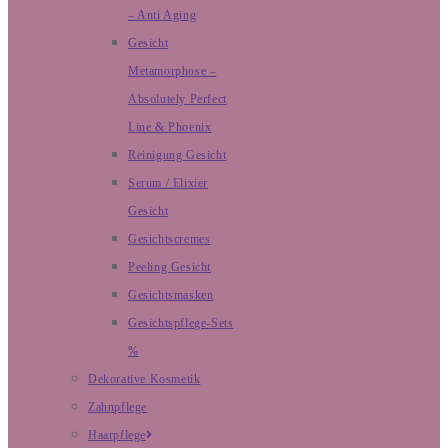
– Anti Aging
Gesicht
Metamorphose –
Absolutely Perfect
Line & Phoenix
Reinigung Gesicht
Serum / Elixier
Gesicht
Gesichtscremes
Peeling Gesicht
Gesichtsmasken
Gesichtspflege-Sets
%
Dekorative Kosmetik
Zahnpflege
Haarpflege