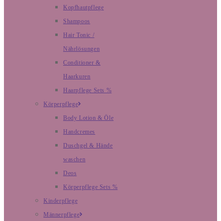
Kopfhautpflege
Shampoos
Hair Tonic /
Nährlösungen
Conditioner &
Haarkuren
Haarpflege Sets %
Körperpflege
Body Lotion & Öle
Handcremes
Duschgel & Hände
waschen
Deos
Körperpflege Sets %
Kinderpflege
Männerpflege