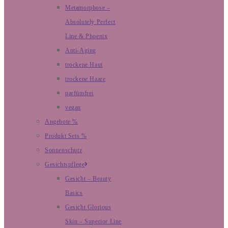
Metamorphose –
Absolutely Perfect
Line & Phoenix
Anti-Aging
trockene Haut
trockene Haare
parfümfrei
vegan
Angebote %
Produkt Sets %
Sonnenschutz
Gesichtspflege
Gesicht – Beauty
Basics
Gesicht Glorious
Skin – Superior Line