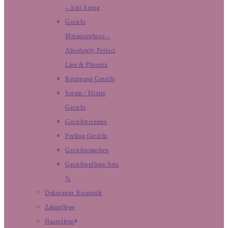
– Anti Aging
Gesicht
Metamorphose –
Absolutely Perfect
Line & Phoenix
Reinigung Gesicht
Serum / Elixier
Gesicht
Gesichtscremes
Peeling Gesicht
Gesichtsmasken
Gesichtspflege-Sets
%
Dekorative Kosmetik
Zahnpflege
Haarpflege