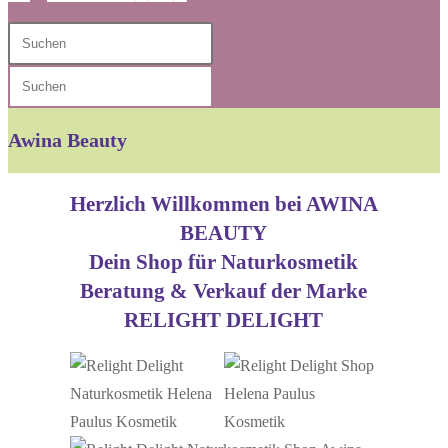
Diese
Press
Website
Escape
Press
durchsuchen
to
Escape
close
to
Awina Beauty
the
close
search
the
Herzlich Willkommen bei AWINA
panel.
search
BEAUTY
panel.
Dein Shop für Naturkosmetik
Beratung & Verkauf der Marke
RELIGHT DELIGHT