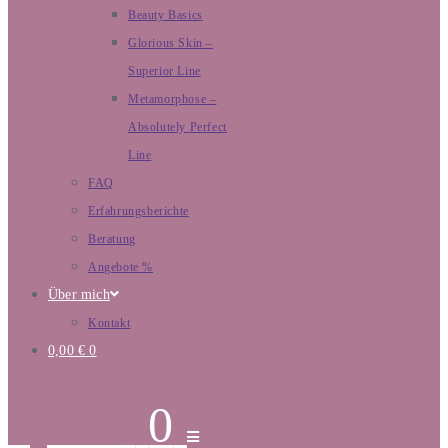
Beauty Basics
Glorious Skin –
Superior Line
Metamorphose –
Absolutely Perfect
Line
FAQ
Erfahrungsberichte
Beratung
Angebote %
Über mich
Kontakt
0,00
€
0
0,00
€
0