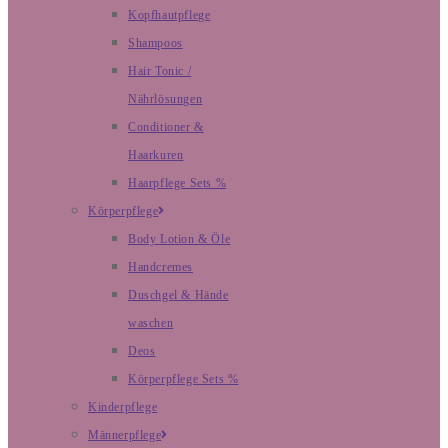
Kopfhautpflege
Shampoos
Hair Tonic /
Nährlösungen
Conditioner &
Haarkuren
Haarpflege Sets %
Körperpflege
Body Lotion & Öle
Handcremes
Duschgel & Hände
waschen
Deos
Körperpflege Sets %
Kinderpflege
Männerpflege