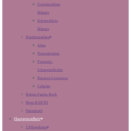
Gesichtspflege
Männer
Körperpflege
Männer
Hautthematiken
Akne
Neurodermitis
Psoriasis-
Schuppenflechte
Rosacea-Couperose
Cellulite
Helena Paulus Buch
Mein KONTO
Warenkorb
Hautgesundheit
3 Pflegelinien