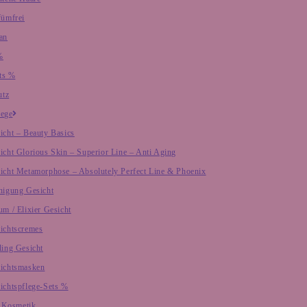
fümfrei
an
%
ts %
utz
lege
icht – Beauty Basics
icht Glorious Skin – Superior Line – Anti Aging
icht Metamorphose – Absolutely Perfect Line & Phoenix
nigung Gesicht
um / Elixier Gesicht
ichtscremes
ling Gesicht
ichtsmasken
ichtspflege-Sets %
 Kosmetik