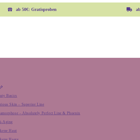
ab 50€: Gratisproben
ab 
h
uty Basics
rious Skin – Superior Line
amorphose – Absolutely Perfect Line & Phoenix
i-Aging
ckene Haut
ckene Haare