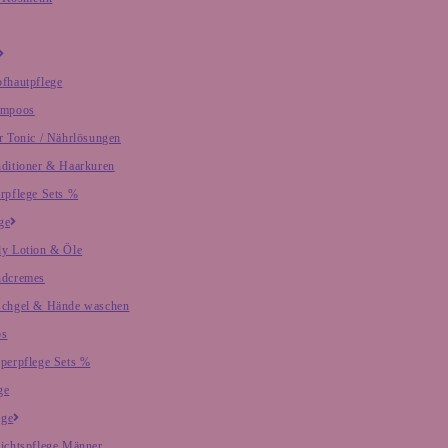
fhautpflege
ampoos
r Tonic / Nährlösungen
ditioner & Haarkuren
rpflege Sets %
ge
y Lotion & Öle
dcremes
chgel & Hände waschen
os
perpflege Sets %
ge
ege
ichtspflege Männer