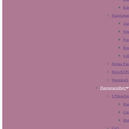
Kör
Hautthemat
Ak
Neu
Pso
Ros
Cell
Helena Pau
Mein KO
Warenkorb
Hautgesundheit
3 Pflegelin
Bea
Glo
Met
FAQ