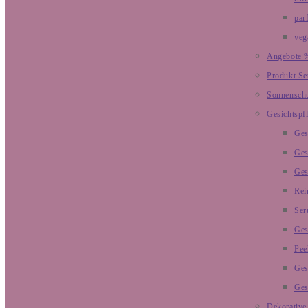
par
veg
Angebote 
Produkt Se
Sonnensch
Gesichtspf
Ges
Ges
Ges
Rei
Ser
Ges
Pee
Ges
Ges
Dekorative