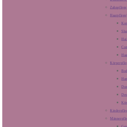
Zahnpflege
Haarpflege
Kop
Sh
Hai
Con
Haa
Körperpfle
Bod
Han
Dus
De
Kör
Kinderpfle
Männerpfl
Ges