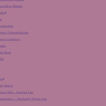
perpflege Männer
iken
ne
rodermitis
riasis-Schuppenflechte
acea-Couperose
ulite
lus Buch
NTO
ien
uty Basics
rious Skin – Superior Line
amorphose – Absolutely Perfect Line