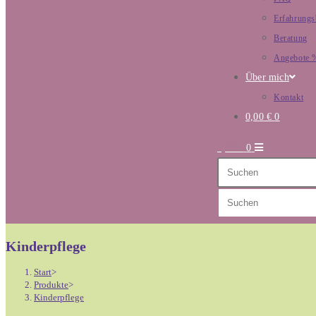
Erfahrungs
Beratung
Angebote 
Über mich
Kontakt
0,00
€
0
0,00
€
0
Diese
Website
durchsuchen
Kinderpflege
Start
>
Produkte
>
Kinderpflege