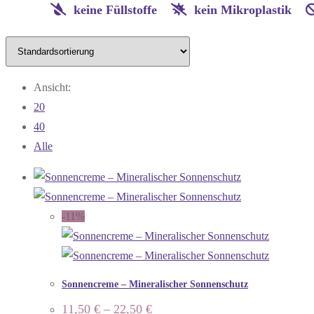
keine Füllstoffe
kein Mikroplastik
Ansicht:
20
40
Alle
-11%
Sonnencreme – Mineralischer Sonnenschutz
11,50
€
–
22,50
€