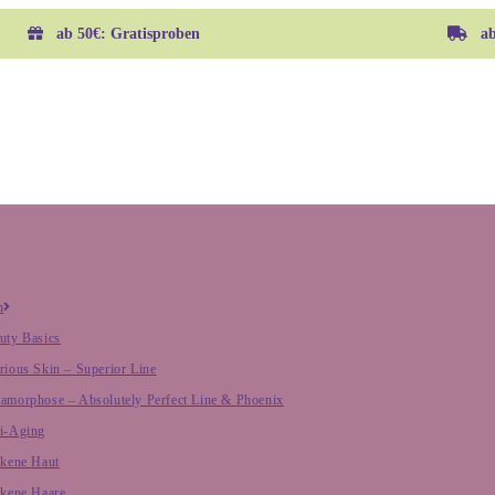
ab 50€: Gratisproben
ab 
h
uty Basics
rious Skin – Superior Line
amorphose – Absolutely Perfect Line & Phoenix
i-Aging
ckene Haut
ckene Haare