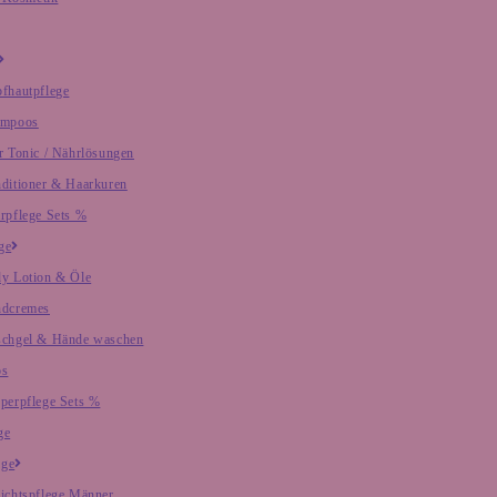
fhautpflege
ampoos
r Tonic / Nährlösungen
ditioner & Haarkuren
rpflege Sets %
ge
y Lotion & Öle
dcremes
chgel & Hände waschen
os
perpflege Sets %
ge
ege
ichtspflege Männer