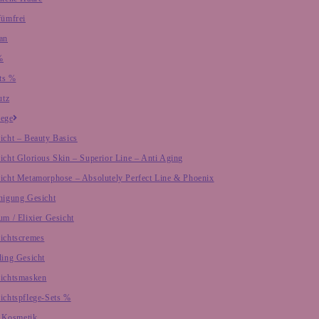
fümfrei
an
%
ts %
utz
lege
icht – Beauty Basics
icht Glorious Skin – Superior Line – Anti Aging
icht Metamorphose – Absolutely Perfect Line & Phoenix
nigung Gesicht
um / Elixier Gesicht
ichtscremes
ling Gesicht
ichtsmasken
ichtspflege-Sets %
 Kosmetik