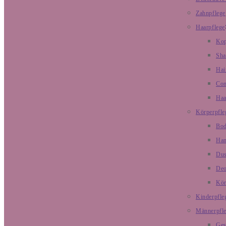
Zahnpflege
Haarpflege
Kop
Sh
Hai
Con
Haa
Körperpfle
Bod
Han
Dus
De
Kör
Kinderpfle
Männerpfl
Ges