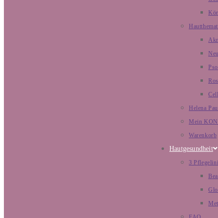
Kör
Hautthemat
Ak
Neu
Pso
Ros
Cell
Helena Pau
Mein KO
Warenkorb
Hautgesundheit
3 Pflegelin
Bea
Glo
Met
FAQ