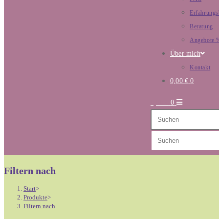
Erfahrungs
Beratung
Angebote 
Über mich
Kontakt
0,00
€
0
0,00
€
0
Diese
Website
durchsuchen
Filtern nach
Start
>
Produkte
>
Filtern nach