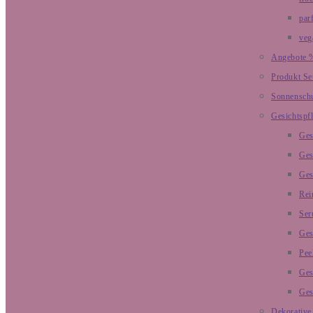
par
veg
Angebote 
Produkt Se
Sonnensch
Gesichtspf
Ges
Ges
Ges
Rei
Ser
Ges
Pee
Ges
Ges
Dekorative