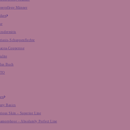
perpflege Männer
iken
ne
rodermitis
riasis-Schuppenflechte
acea-Couperose
ulite
lus Buch
NTO
ien
uty Basics
rious Skin – Superior Line
amorphose – Absolutely Perfect Line