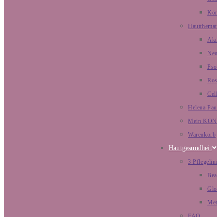
Kör
Hautthemat
Ak
Neu
Pso
Ros
Cell
Helena Pau
Mein KO
Warenkorb
Hautgesundheit
3 Pflegelin
Bea
Glo
Met
FAQ