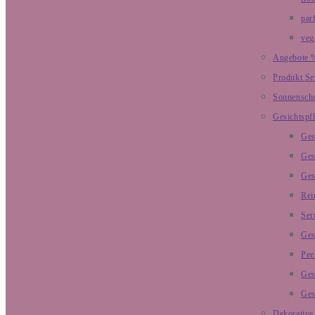
par
veg
Angebote 
Produkt Se
Sonnensch
Gesichtspf
Ges
Ges
Ges
Rei
Ser
Ges
Pee
Ges
Ges
Dekorative