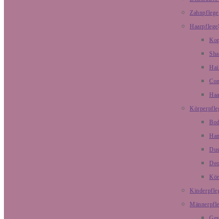
Zahnpflege
Haarpflege
Kop
Sh
Hai
Con
Haa
Körperpfle
Bod
Han
Dus
De
Kör
Kinderpfle
Männerpfl
Ges