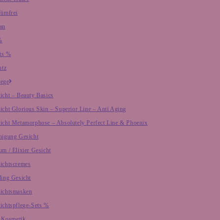
fümfrei
an
%
ts %
utz
lege
icht – Beauty Basics
icht Glorious Skin – Superior Line – Anti Aging
icht Metamorphose – Absolutely Perfect Line & Phoenix
nigung Gesicht
um / Elixier Gesicht
ichtscremes
ling Gesicht
ichtsmasken
ichtspflege-Sets %
 Kosmetik