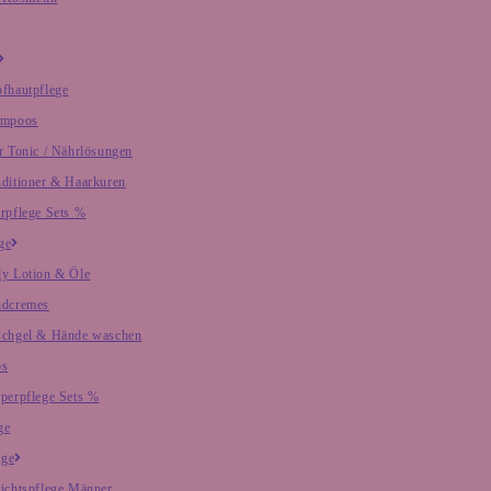
fhautpflege
ampoos
r Tonic / Nährlösungen
ditioner & Haarkuren
rpflege Sets %
ge
y Lotion & Öle
dcremes
chgel & Hände waschen
os
perpflege Sets %
ge
ege
ichtspflege Männer