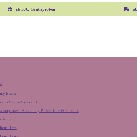
ab 50€: Gratisproben
ab 
h
uty Basics
rious Skin – Superior Line
amorphose – Absolutely Perfect Line & Phoenix
i-Aging
ckene Haut
ckene Haare