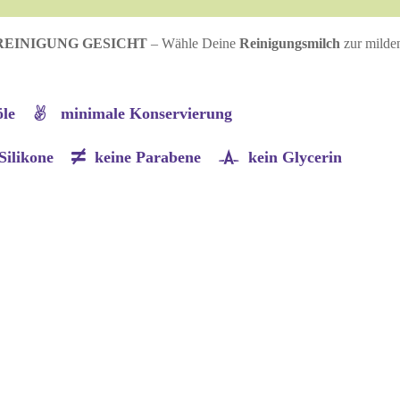
REINIGUNG GESICHT
– Wähle Deine
Reinigungsmilch
zur milden
rköle
minimale Konservierung
 Silikone
keine Parabene
kein Glycerin