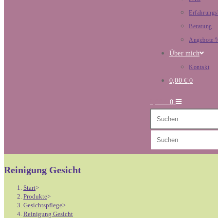
Erfahrungs
Beratung
Angebote 
Über mich
Kontakt
0,00
€
0
0,00
€
0
Diese
Website
durchsuchen
Reinigung Gesicht
Start
>
Produkte
>
Gesichtspflege
>
Reinigung Gesicht