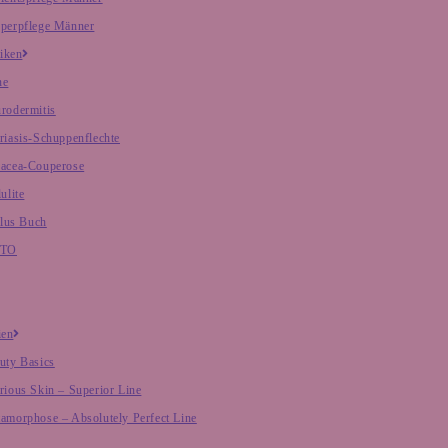
perpflege Männer
iken
ne
rodermitis
riasis-Schuppenflechte
acea-Couperose
ulite
lus Buch
NTO
ien
uty Basics
rious Skin – Superior Line
amorphose – Absolutely Perfect Line