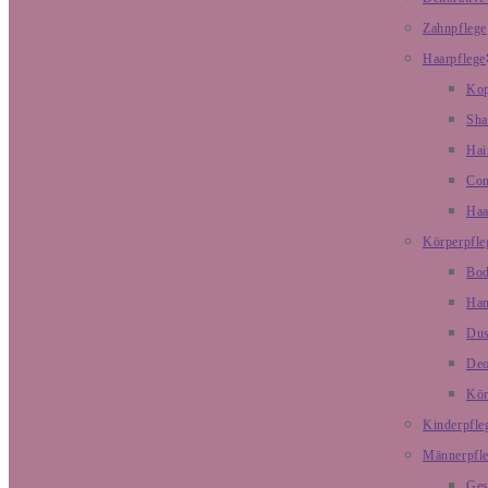
Zahnpflege
Haarpflege
Kop
Sh
Hai
Con
Haa
Körperpfle
Bod
Han
Dus
De
Kör
Kinderpfle
Männerpfl
Ges