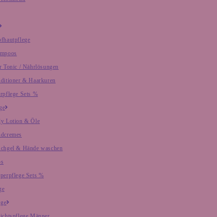
fhautpflege
ampoos
r Tonic / Nährlösungen
ditioner & Haarkuren
rpflege Sets %
ge
y Lotion & Öle
dcremes
chgel & Hände waschen
os
perpflege Sets %
ge
ege
ichtspflege Männer