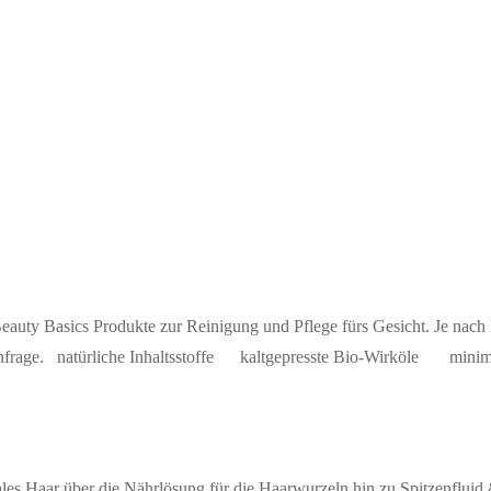
Beauty Basics Produkte zur Reinigung und Pflege fürs Gesicht. Je nac
ngsanfrage. natürliche Inhaltsstoffe kaltgepresste Bio-Wirköle m
es Haar über die Nährlösung für die Haarwurzeln hin zu Spitzenfluid 