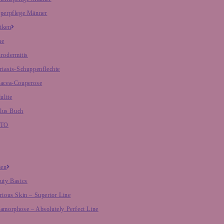
perpflege Männer
iken
ne
rodermitis
riasis-Schuppenflechte
acea-Couperose
ulite
lus Buch
NTO
ien
uty Basics
rious Skin – Superior Line
amorphose – Absolutely Perfect Line