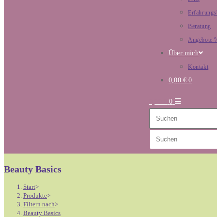
Erfahrungs
Beratung
Angebote 
Über mich
Kontakt
0,00
€
0
0,00
€
0
Diese
Website
durchsuchen
Beauty Basics
Start
>
Produkte
>
Filtern nach
>
Beauty Basics