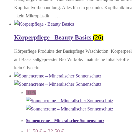
Kopfhautvorbehandlung. Alles für ein gesundes Kopfhautkli
kein Mikroplastik …
Körperpflege - Beauty Basics
(26)
Körperflege Produkte der Basispflege Waschlotion, Körperpee
auf Basis kaltgepresster Bio-Wirköle. natürliche Inhalt
kein Glycerin
-11%
Sonnencreme – Mineralischer Sonnenschutz
11,50
€
–
22,50
€