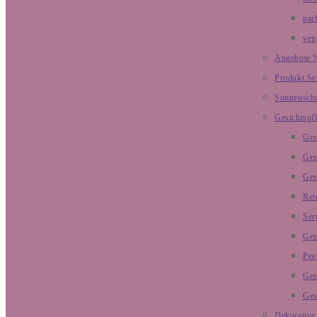
par
veg
Angebote 
Produkt Se
Sonnensch
Gesichtspf
Ges
Ges
Ges
Rei
Ser
Ges
Pee
Ges
Ges
Dekorative