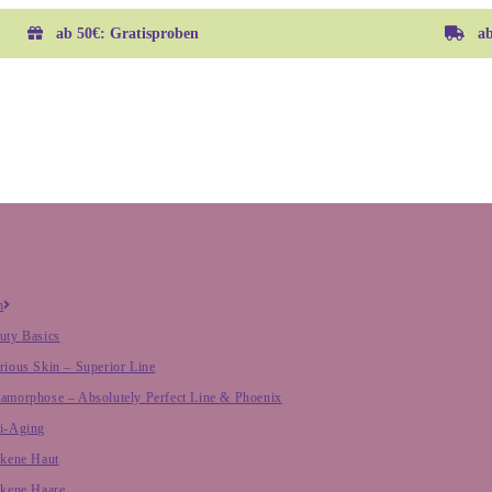
ab 50€: Gratisproben
ab 
h
uty Basics
rious Skin – Superior Line
amorphose – Absolutely Perfect Line & Phoenix
i-Aging
ckene Haut
ckene Haare