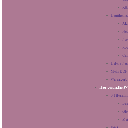
Kör
Hautthemat
Ak
Neu
Pso
Ros
Cell
Helena Pau
Mein KO
Warenkorb
Hautgesundheit
3 Pflegelin
Bea
Glo
Met
FAQ