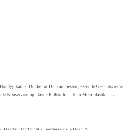
h Hauttyp kannst Du die für Dich am besten passende Gesichtscreme
inimale Konservierung keine Füllstoffe kein Mikroplastik …
& Haarkur. Und nicht zu vergessen: die Haar- &