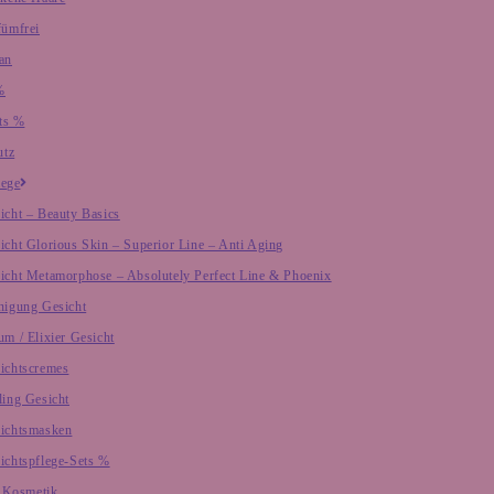
fümfrei
an
%
ts %
utz
lege
icht – Beauty Basics
icht Glorious Skin – Superior Line – Anti Aging
icht Metamorphose – Absolutely Perfect Line & Phoenix
nigung Gesicht
um / Elixier Gesicht
ichtscremes
ling Gesicht
ichtsmasken
ichtspflege-Sets %
 Kosmetik