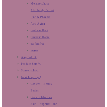
Metamorphose –
Absolutely Perfect
Line & Phoenix
Anti-Aging
trockene Haut
trockene Haare
parfümfrei
vegan
Angebote %
Produkt Sets %
Sonnenschutz
Gesichtspflege
Gesicht – Beauty
Basics
Gesicht Glorious
Skin – Superior Line