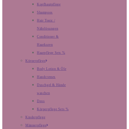
Kopfhautpflege
Shampoos
Hair Tonic /
Nährlösungen
Conditioner &
Haarkuren
Haarpflege Sets %
Körperpflege
Body Lotion & Öle
Handcremes
Duschgel & Hände
waschen
Deos
Körperpflege Sets %
Kinderpflege
Männerpflege