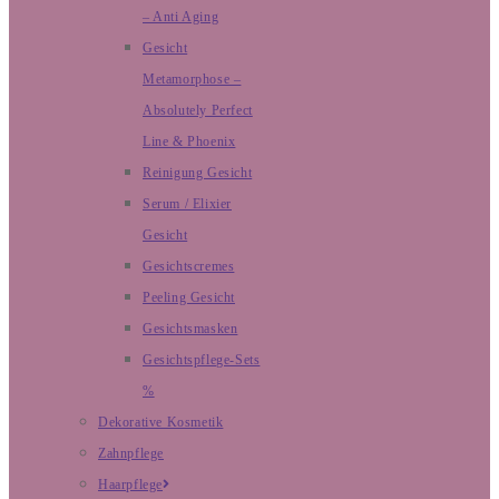
– Anti Aging
Gesicht
Metamorphose –
Absolutely Perfect
Line & Phoenix
Reinigung Gesicht
Serum / Elixier
Gesicht
Gesichtscremes
Peeling Gesicht
Gesichtsmasken
Gesichtspflege-Sets
%
Dekorative Kosmetik
Zahnpflege
Haarpflege