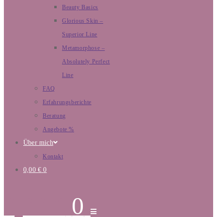
Beauty Basics
Glorious Skin –
Superior Line
Metamorphose –
Absolutely Perfect
Line
FAQ
Erfahrungsberichte
Beratung
Angebote %
Über mich
Kontakt
0,00
€
0
0,00
€
0