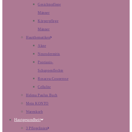
Gesichtspflege
Männer
Körperpflege
Männer
Hautthematiken
Akne
Neurodermitis
Psoriasis-
Schuppenflechte
Rosacea-Couperose
Cellulite
Helena Paulus Buch
Mein KONTO
Warenkorb
Hautgesundheit
3 Pflegelinien