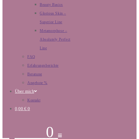
Beauty Basics
Glorious Skin –
Superior Line
Metamorphose –
Absolutely Perfect
Line
FAQ
Erfahrungsberichte
Beratung
Angebote %
Über mich
Kontakt
0,00
€
0
0,00
€
0