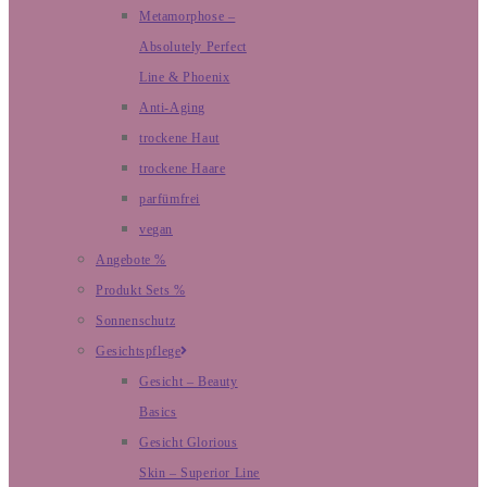
Metamorphose –
Absolutely Perfect
Line & Phoenix
Anti-Aging
trockene Haut
trockene Haare
parfümfrei
vegan
Angebote %
Produkt Sets %
Sonnenschutz
Gesichtspflege
Gesicht – Beauty
Basics
Gesicht Glorious
Skin – Superior Line