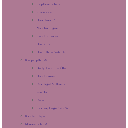
Kopfhautpflege
Shampoos
Hair Tonic /
Nährlösungen
Conditioner &
Haarkuren
Haarpflege Sets %
Körperpflege
Body Lotion & Öle
Handcremes
Duschgel & Hände
waschen
Deos
Körperpflege Sets %
Kinderpflege
Männerpflege