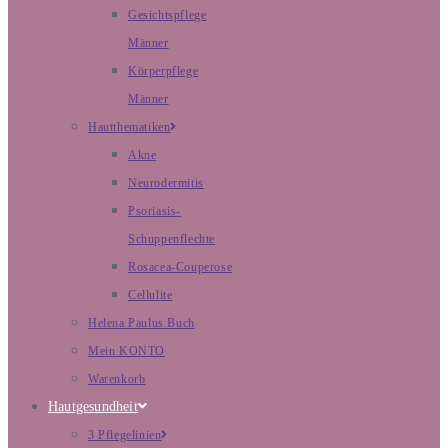
Gesichtspflege
Männer
Körperpflege
Männer
Hautthematiken
Akne
Neurodermitis
Psoriasis-
Schuppenflechte
Rosacea-Couperose
Cellulite
Helena Paulus Buch
Mein KONTO
Warenkorb
Hautgesundheit
3 Pflegelinien