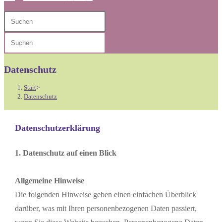
Diese
Press
Website
Escape
Press
durchsuchen
to
Escape
close
to
Datenschutz
the
close
search
Start
>
the
Datenschutz
panel.
search
panel.
Datenschutzerklärung
1. Datenschutz auf einen Blick
Allgemeine Hinweise
Die folgenden Hinweise geben einen einfachen Überblick
darüber, was mit Ihren personenbezogenen Daten passiert,