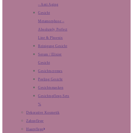
– Anti Aging
Gesicht
Metamorphose –
Absolutely Perfect
Line & Phoenix
Reinigung Gesicht
Serum / Elixier
Gesicht
Gesichtscremes
Peeling Gesicht
Gesichtsmasken
Gesichtspflege-Sets
%
Dekorative Kosmetik
Zahnpflege
Haarpflege