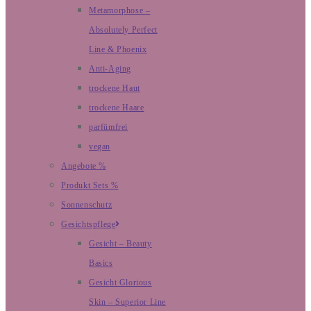
Metamorphose –
Absolutely Perfect
Line & Phoenix
Anti-Aging
trockene Haut
trockene Haare
parfümfrei
vegan
Angebote %
Produkt Sets %
Sonnenschutz
Gesichtspflege
Gesicht – Beauty
Basics
Gesicht Glorious
Skin – Superior Line