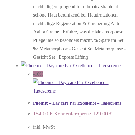
nachhaltig verjüngend für ultimativ strahlend
schöne Haut beruhigend bei Hautirritationen
nachhaltige Regeneration & Erneuerung Anti
Aging Creme Erfahre, was die Metamorphose
Pflegelinie so besonders macht. % Spare im Set
%: Metamorphose - Gesicht Set Metamorphose -
Gesicht Set - Express Lifting
-16%
Phoenix – Day care Par Excellence – Tagescreme
Ursprünglicher
Aktueller
154,00
€
Kennenlernpreis:
129,00
€
Preis
Preis
war:
ist:
inkl. MwSt.
154,00 €
129,00 €.