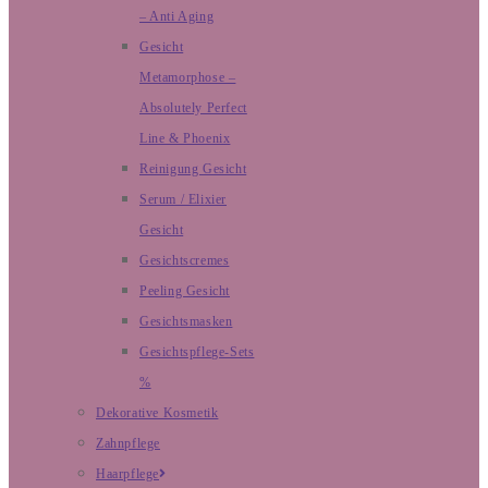
– Anti Aging
Gesicht
Metamorphose –
Absolutely Perfect
Line & Phoenix
Reinigung Gesicht
Serum / Elixier
Gesicht
Gesichtscremes
Peeling Gesicht
Gesichtsmasken
Gesichtspflege-Sets
%
Dekorative Kosmetik
Zahnpflege
Haarpflege