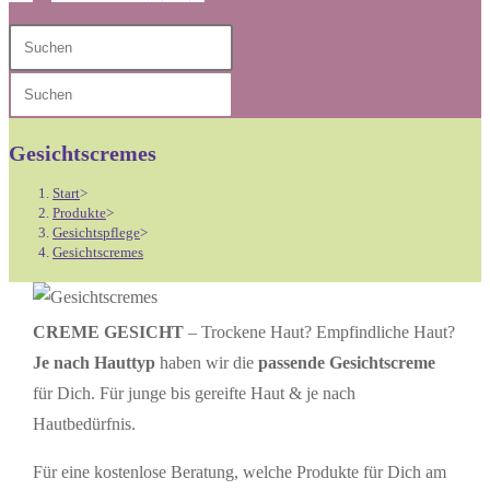
Diese
Press
Website
Escape
Press
durchsuchen
to
Escape
close
to
Gesichtscremes
the
close
search
Start
>
the
Produkte
>
panel.
Gesichtspflege
>
search
Gesichtscremes
panel.
CREME GESICHT
– Trockene Haut? Empfindliche Haut?
Je nach Hauttyp
haben wir die
passende Gesichtscreme
für Dich. Für junge bis gereifte Haut & je nach
Hautbedürfnis.
Für eine kostenlose Beratung, welche Produkte für Dich am