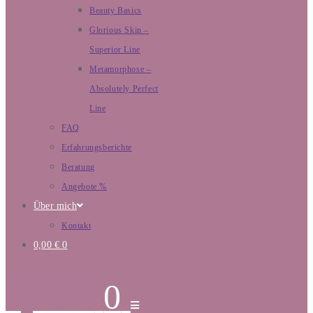
Beauty Basics
Glorious Skin –
Superior Line
Metamorphose –
Absolutely Perfect
Line
FAQ
Erfahrungsberichte
Beratung
Angebote %
Über mich
Kontakt
0,00
€
0
0,00
€
0