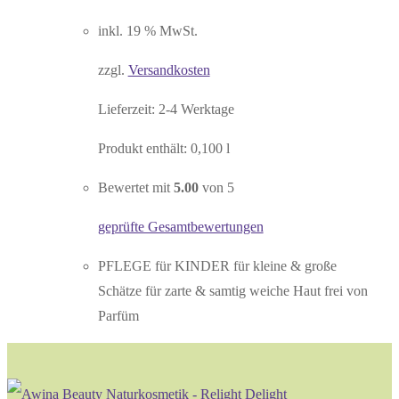
Preis
Preis
war:
ist:
inkl. 19 % MwSt.
19,90 €
18,00 €.
zzgl.
Versandkosten
Lieferzeit:
2-4 Werktage
Produkt enthält: 0,100
l
Bewertet mit
5.00
von 5
geprüfte Gesamtbewertungen
PFLEGE für KINDER für kleine & große
Schätze für zarte & samtig weiche Haut frei von
Parfüm