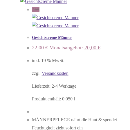
-9%
Gesichtscreme Männer
Ursprünglicher
Aktueller
22,00
€
Monatsangebot:
20,00
€
Preis
Preis
war:
ist:
inkl. 19 % MwSt.
22,00 €
20,00 €.
zzgl.
Versandkosten
Lieferzeit:
2-4 Werktage
Produkt enthält: 0,050
l
MÄNNERPFLEGE nährt die Haut & spendet
Feuchtigkeit zieht sofort ein