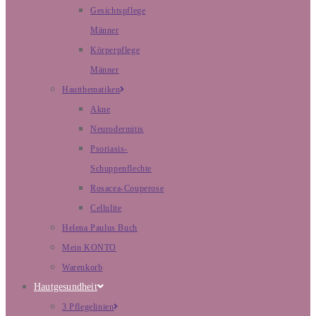
Gesichtspflege
Männer
Körperpflege
Männer
Hautthematiken
Akne
Neurodermitis
Psoriasis-
Schuppenflechte
Rosacea-Couperose
Cellulite
Helena Paulus Buch
Mein KONTO
Warenkorb
Hautgesundheit
3 Pflegelinien