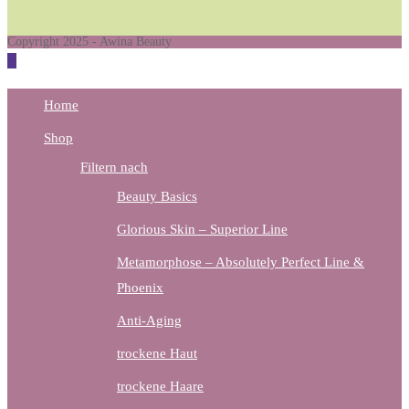
new
a
tab
Copyright 2025 - Awina Beauty
new
tab
Home
Shop
Filtern nach
Beauty Basics
Glorious Skin – Superior Line
Metamorphose – Absolutely Perfect Line &
Phoenix
Anti-Aging
trockene Haut
trockene Haare