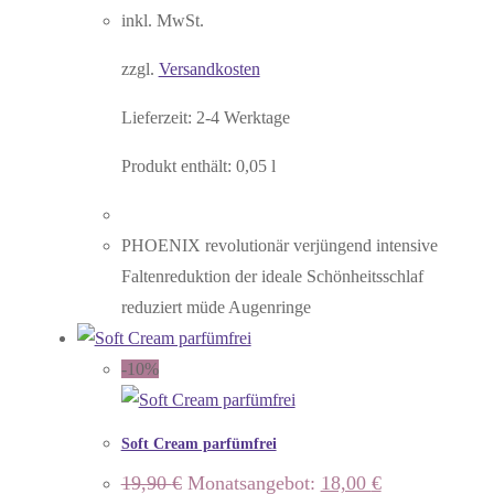
inkl. MwSt.
zzgl.
Versandkosten
Lieferzeit:
2-4 Werktage
Produkt enthält: 0,05
l
PHOENIX revolutionär verjüngend intensive
Faltenreduktion der ideale Schönheitsschlaf
reduziert müde Augenringe
-10%
Soft Cream parfümfrei
Ursprünglicher
Aktueller
19,90
€
Monatsangebot:
18,00
€