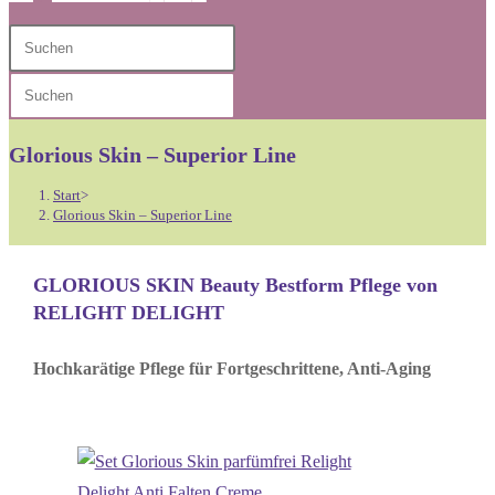
Diese
Press
Website
Escape
Press
durchsuchen
to
Escape
close
to
Glorious Skin – Superior Line
the
close
search
Start
>
the
Glorious Skin – Superior Line
panel.
search
panel.
GLORIOUS SKIN Beauty Bestform Pflege von
RELIGHT DELIGHT
Hochkarätige Pflege für Fortgeschrittene, Anti-Aging