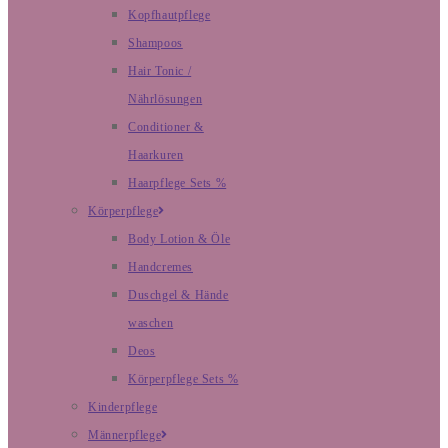
Kopfhautpflege
Shampoos
Hair Tonic /
Nährlösungen
Conditioner &
Haarkuren
Haarpflege Sets %
Körperpflege
Body Lotion & Öle
Handcremes
Duschgel & Hände
waschen
Deos
Körperpflege Sets %
Kinderpflege
Männerpflege