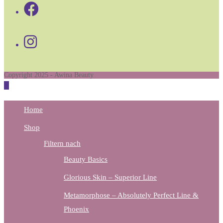
Opens
in
Opens
a
in
new
a
tab
Copyright 2025 - Awina Beauty
new
tab
Home
Shop
Filtern nach
Beauty Basics
Glorious Skin – Superior Line
Metamorphose – Absolutely Perfect Line &
Phoenix