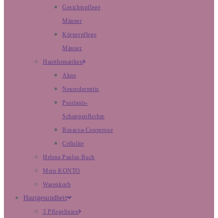
Gesichtspflege
Männer
Körperpflege
Männer
Hautthematiken
Akne
Neurodermitis
Psoriasis-
Schuppenflechte
Rosacea-Couperose
Cellulite
Helena Paulus Buch
Mein KONTO
Warenkorb
Hautgesundheit
3 Pflegelinien