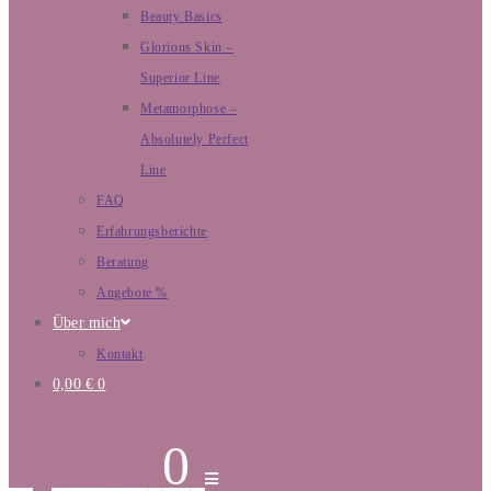
Beauty Basics
Glorious Skin –
Superior Line
Metamorphose –
Absolutely Perfect
Line
FAQ
Erfahrungsberichte
Beratung
Angebote %
Über mich
Kontakt
0,00
€
0
0,00
€
0