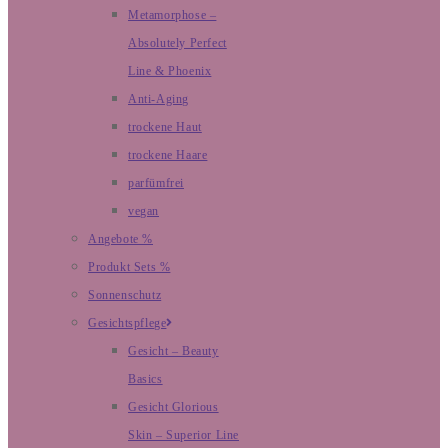
Metamorphose –
Absolutely Perfect
Line & Phoenix
Anti-Aging
trockene Haut
trockene Haare
parfümfrei
vegan
Angebote %
Produkt Sets %
Sonnenschutz
Gesichtspflege
Gesicht – Beauty
Basics
Gesicht Glorious
Skin – Superior Line