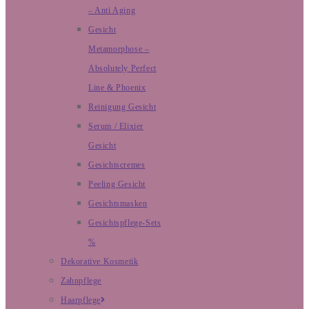
– Anti Aging
Gesicht
Metamorphose –
Absolutely Perfect
Line & Phoenix
Reinigung Gesicht
Serum / Elixier
Gesicht
Gesichtscremes
Peeling Gesicht
Gesichtsmasken
Gesichtspflege-Sets
%
Dekorative Kosmetik
Zahnpflege
Haarpflege