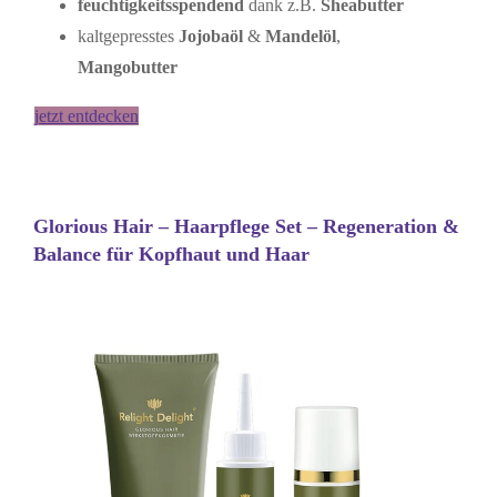
feuchtigkeitsspendend
dank z.B.
Sheabutter
kaltgepresstes
Jojobaöl
&
Mandelöl
,
Mangobutter
jetzt entdecken
Glorious Hair – Haarpflege Set
– Regeneration &
Balance für Kopfhaut und Haar