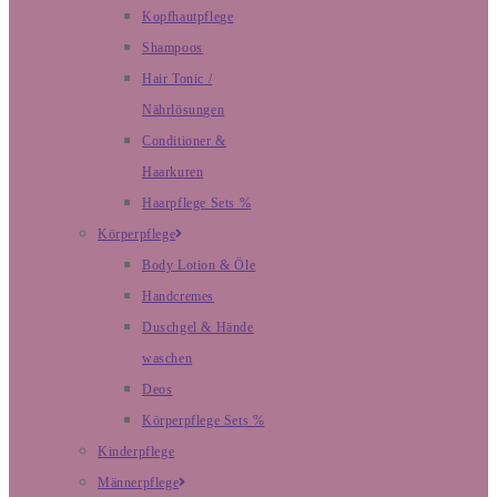
Kopfhautpflege
Shampoos
Hair Tonic /
Nährlösungen
Conditioner &
Haarkuren
Haarpflege Sets %
Körperpflege
Body Lotion & Öle
Handcremes
Duschgel & Hände
waschen
Deos
Körperpflege Sets %
Kinderpflege
Männerpflege