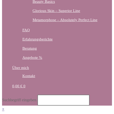
Beauty Basics
Glorious Skin – Superior Line
Metamorphose – Absolutely Perfect Line
FAQ
Erfahrungsberichte
Beratung
Angebote %
Über mich
Kontakt
0,00
€
0
Diese
Suchbegriff eingeben
Website
×
durchsuchen