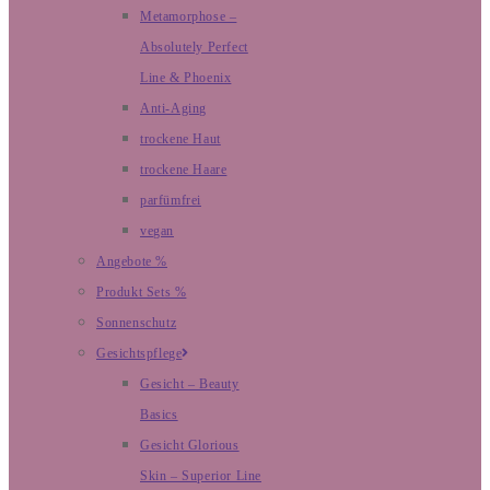
Metamorphose –
Absolutely Perfect
Line & Phoenix
Anti-Aging
trockene Haut
trockene Haare
parfümfrei
vegan
Angebote %
Produkt Sets %
Sonnenschutz
Gesichtspflege
Gesicht – Beauty
Basics
Gesicht Glorious
Skin – Superior Line