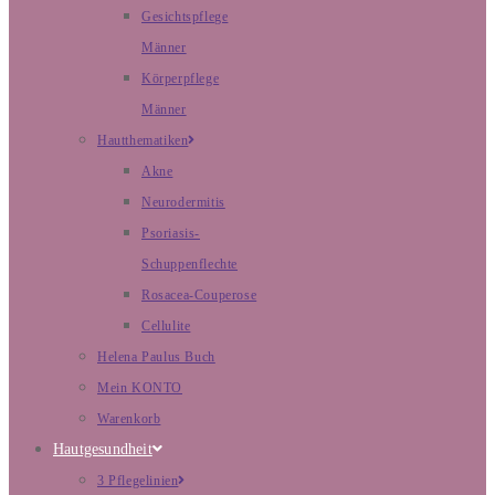
Gesichtspflege
Männer
Körperpflege
Männer
Hautthematiken
Akne
Neurodermitis
Psoriasis-
Schuppenflechte
Rosacea-Couperose
Cellulite
Helena Paulus Buch
Mein KONTO
Warenkorb
Hautgesundheit
3 Pflegelinien