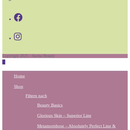
Opens
in
Opens
a
in
new
a
tab
Copyright 2025 - Awina Beauty
new
tab
Home
Shop
Filtern nach
Beauty Basics
Glorious Skin – Superior Line
Metamorphose – Absolutely Perfect Line &