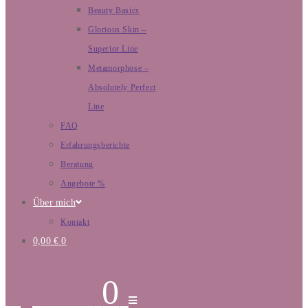
Beauty Basics
Glorious Skin –
Superior Line
Metamorphose –
Absolutely Perfect
Line
FAQ
Erfahrungsberichte
Beratung
Angebote %
Über mich
Kontakt
0,00
€
0
0,00
€
0