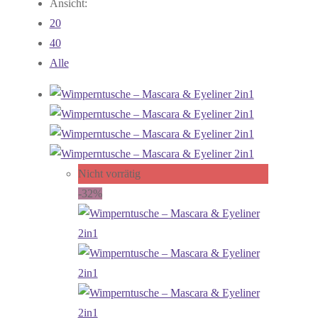
Ansicht:
20
40
Alle
Nicht vorrätig
-32%