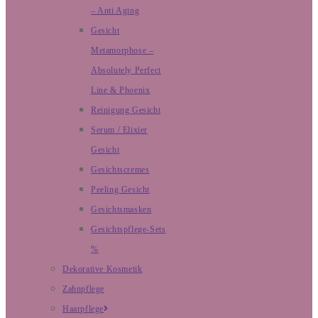
– Anti Aging
Gesicht
Metamorphose –
Absolutely Perfect
Line & Phoenix
Reinigung Gesicht
Serum / Elixier
Gesicht
Gesichtscremes
Peeling Gesicht
Gesichtsmasken
Gesichtspflege-Sets
%
Dekorative Kosmetik
Zahnpflege
Haarpflege