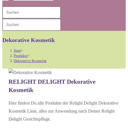
Diese
Press
Website
Escape
Press
durchsuchen
to
Escape
close
to
Dekorative Kosmetik
the
close
search
Start
>
the
Produkte
>
panel.
Dekorative Kosmetik
search
panel.
RELIGHT DELIGHT Dekorative
Kosmetik
Hier findest Du alle Produkte der Relight Delight Dekorative
Kosmetik Linie, alles zur Anwendung nach Deiner Relight
Delight Gesichtspflege.