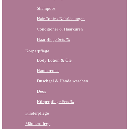
Shampoos
Hair Tonic / Nährlösungen
Conditioner & Haarkuren
Haarpflege Sets %
Körperpflege
Body Lotion & Öle
Handcremes
Duschgel & Hände waschen
Deos
Körperpflege Sets %
Kinderpflege
Männerpflege