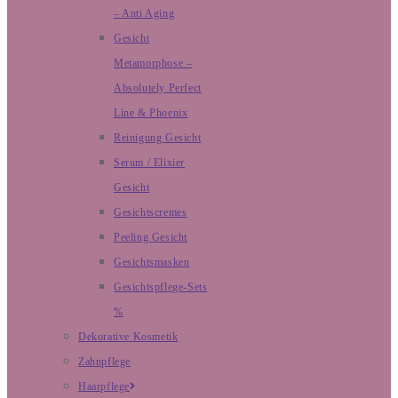
– Anti Aging
Gesicht
Metamorphose –
Absolutely Perfect
Line & Phoenix
Reinigung Gesicht
Serum / Elixier
Gesicht
Gesichtscremes
Peeling Gesicht
Gesichtsmasken
Gesichtspflege-Sets
%
Dekorative Kosmetik
Zahnpflege
Haarpflege