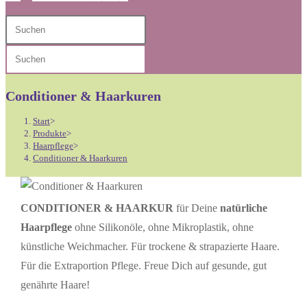
Diese
Press
Website
Escape
Press
durchsuchen
to
Escape
close
to
Conditioner & Haarkuren
the
close
search
Start
>
the
Produkte
>
panel.
Haarpflege
>
search
Conditioner & Haarkuren
panel.
CONDITIONER & HAARKUR
für Deine
natürliche
Haarpflege
ohne Silikonöle, ohne Mikroplastik, ohne
künstliche Weichmacher. Für trockene & strapazierte Haare.
Für die Extraportion Pflege. Freue Dich auf gesunde, gut
genährte Haare!