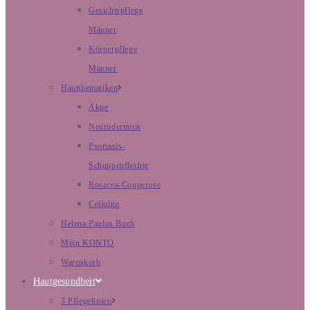
Gesichtspflege
Männer
Körperpflege
Männer
Hautthematiken
Akne
Neurodermitis
Psoriasis-
Schuppenflechte
Rosacea-Couperose
Cellulite
Helena Paulus Buch
Mein KONTO
Warenkorb
Hautgesundheit
3 Pflegelinien