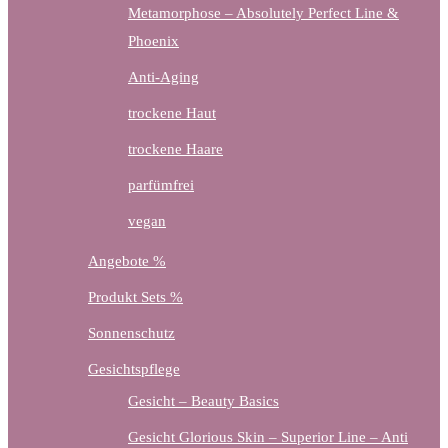
Metamorphose – Absolutely Perfect Line &
Phoenix
Anti-Aging
trockene Haut
trockene Haare
parfümfrei
vegan
Angebote %
Produkt Sets %
Sonnenschutz
Gesichtspflege
Gesicht – Beauty Basics
Gesicht Glorious Skin – Superior Line – Anti