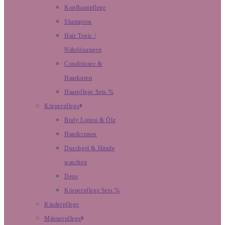
Kopfhautpflege
Shampoos
Hair Tonic /
Nährlösungen
Conditioner &
Haarkuren
Haarpflege Sets %
Körperpflege
Body Lotion & Öle
Handcremes
Duschgel & Hände
waschen
Deos
Körperpflege Sets %
Kinderpflege
Männerpflege