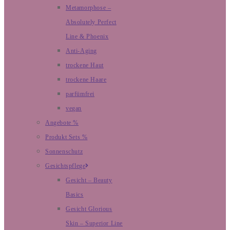
Metamorphose –
Absolutely Perfect
Line & Phoenix
Anti-Aging
trockene Haut
trockene Haare
parfümfrei
vegan
Angebote %
Produkt Sets %
Sonnenschutz
Gesichtspflege
Gesicht – Beauty
Basics
Gesicht Glorious
Skin – Superior Line