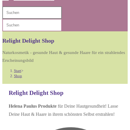
Diese
Press
Website
Escape
Press
durchsuchen
to
Escape
close
to
Relight Delight Shop
the
close
search
Naturkosmetik - gesunde Haut & gesunde Haare für ein strahlendes
the
panel.
Erscheinungsbild
search
Start
>
panel.
Shop
Relight Delight Shop
Helena Paulus Produkte
für Deine Hautgesundheit! Lasse
Deine Haut & Haare in ihrem schönsten Selbst erstrahlen!