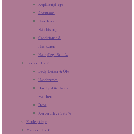
Kopfhautpflege
Shampoos
Hair Tonic /
Nährlösungen
Conditioner &
Haarkuren
Haarpflege Sets %
Körperpflege
Body Lotion & Öle
Handcremes
Duschgel & Hände
waschen
Deos
Körperpflege Sets %
Kinderpflege
Männerpflege