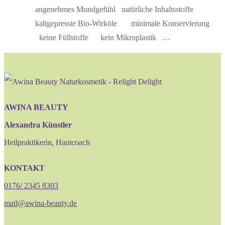
angenehmes Mundgefühl natürliche Inhaltsstoffe
kaltgepresste Bio-Wirköle minimale Konservierung
keine Füllstoffe kein Mikroplastik …
AWINA BEAUTY
Alexandra Künstler
Heilpraktikerin, Hautcoach
KONTAKT
0176/ 2345 8303
mail@awina-beauty.de