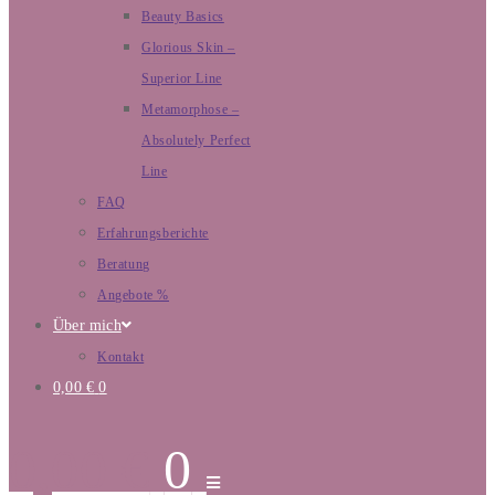
Beauty Basics
Glorious Skin –
Superior Line
Metamorphose –
Absolutely Perfect
Line
FAQ
Erfahrungsberichte
Beratung
Angebote %
Über mich
Kontakt
0,00
€
0
0,00
€
0