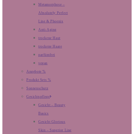
Metamorphose –
Absolutely Perfect
Line & Phoenix
Anti-Aging
trockene Haut
trockene Haare
parfümfrei
vegan
Angebote %
Produkt Sets %
Sonnenschutz
Gesichtspflege
Gesicht – Beauty
Basics
Gesicht Glorious
Skin – Superior Line