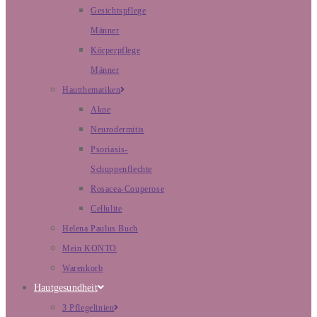
Gesichtspflege
Männer
Körperpflege
Männer
Hautthematiken
Akne
Neurodermitis
Psoriasis-
Schuppenflechte
Rosacea-Couperose
Cellulite
Helena Paulus Buch
Mein KONTO
Warenkorb
Hautgesundheit
3 Pflegelinien