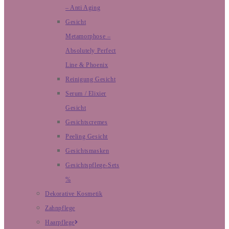
– Anti Aging
Gesicht
Metamorphose –
Absolutely Perfect
Line & Phoenix
Reinigung Gesicht
Serum / Elixier
Gesicht
Gesichtscremes
Peeling Gesicht
Gesichtsmasken
Gesichtspflege-Sets
%
Dekorative Kosmetik
Zahnpflege
Haarpflege