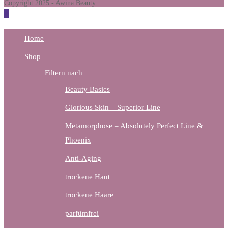
Copyright 2025 - Awina Beauty
new
tab
Home
Shop
Filtern nach
Beauty Basics
Glorious Skin – Superior Line
Metamorphose – Absolutely Perfect Line &
Phoenix
Anti-Aging
trockene Haut
trockene Haare
parfümfrei