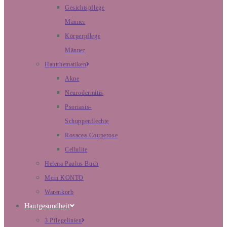
Gesichtspflege
Männer
Körperpflege
Männer
Hautthematiken
Akne
Neurodermitis
Psoriasis-
Schuppenflechte
Rosacea-Couperose
Cellulite
Helena Paulus Buch
Mein KONTO
Warenkorb
Hautgesundheit
3 Pflegelinien