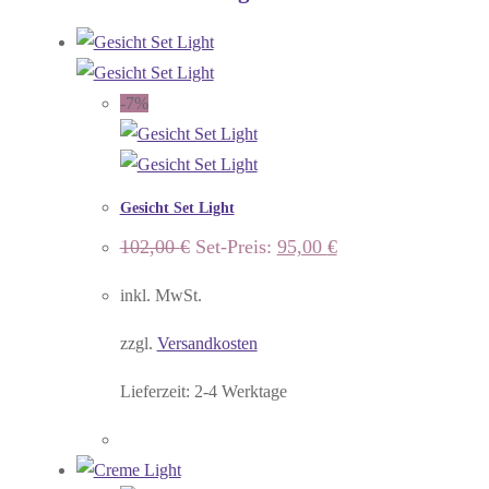
-7%
Gesicht Set Light
Ursprünglicher
Aktueller
102,00
€
Set-Preis:
95,00
€
Preis
Preis
war:
ist:
inkl. MwSt.
102,00 €
95,00 €.
zzgl.
Versandkosten
Lieferzeit:
2-4 Werktage