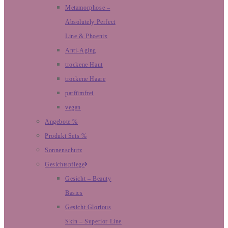
Metamorphose –
Absolutely Perfect
Line & Phoenix
Anti-Aging
trockene Haut
trockene Haare
parfümfrei
vegan
Angebote %
Produkt Sets %
Sonnenschutz
Gesichtspflege
Gesicht – Beauty
Basics
Gesicht Glorious
Skin – Superior Line