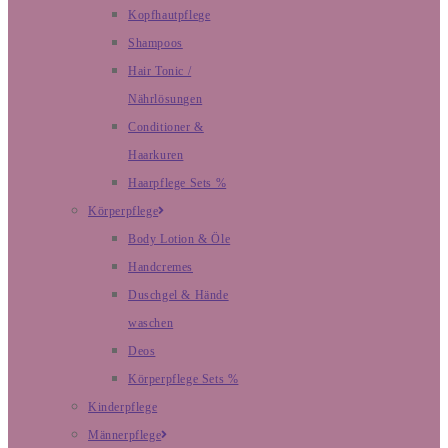
Kopfhautpflege
Shampoos
Hair Tonic /
Nährlösungen
Conditioner &
Haarkuren
Haarpflege Sets %
Körperpflege
Body Lotion & Öle
Handcremes
Duschgel & Hände
waschen
Deos
Körperpflege Sets %
Kinderpflege
Männerpflege