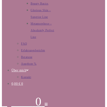
Beauty Basics
Glorious Skin –
Superior Line
Metamorphose –
Absolutely Perfect
Line
FAQ
Erfahrungsberichte
Beratung
Angebote %
Über mich
Kontakt
0,00
€
0
0,00
€
0