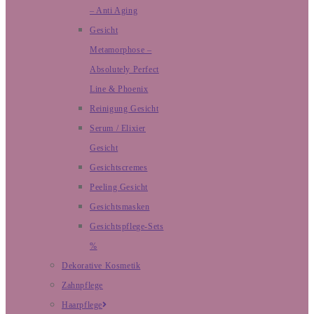
– Anti Aging
Gesicht
Metamorphose –
Absolutely Perfect
Line & Phoenix
Reinigung Gesicht
Serum / Elixier
Gesicht
Gesichtscremes
Peeling Gesicht
Gesichtsmasken
Gesichtspflege-Sets
%
Dekorative Kosmetik
Zahnpflege
Haarpflege