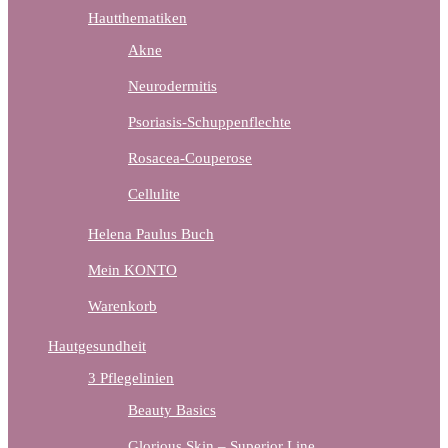
Hautthematiken
Akne
Neurodermitis
Psoriasis-Schuppenflechte
Rosacea-Couperose
Cellulite
Helena Paulus Buch
Mein KONTO
Warenkorb
Hautgesundheit
3 Pflegelinien
Beauty Basics
Glorious Skin – Superior Line