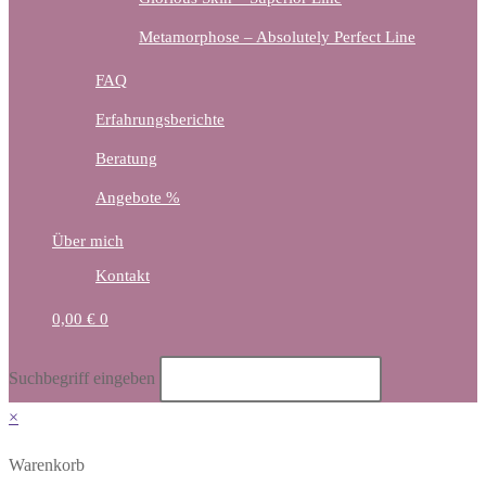
Metamorphose – Absolutely Perfect Line
FAQ
Erfahrungsberichte
Beratung
Angebote %
Über mich
Kontakt
0,00
€
0
Diese
Suchbegriff eingeben
Website
×
durchsuchen
Warenkorb