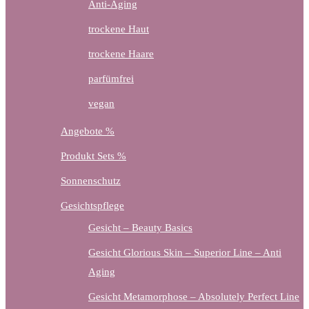
Anti-Aging
trockene Haut
trockene Haare
parfümfrei
vegan
Angebote %
Produkt Sets %
Sonnenschutz
Gesichtspflege
Gesicht – Beauty Basics
Gesicht Glorious Skin – Superior Line – Anti
Aging
Gesicht Metamorphose – Absolutely Perfect Line