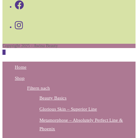
Opens
in
Opens
a
in
new
a
tab
Copyright 2025 - Awina Beauty
new
tab
Home
Shop
Filtern nach
Beauty Basics
Glorious Skin – Superior Line
Metamorphose – Absolutely Perfect Line &
Phoenix