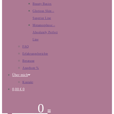
Beauty Basics
Glorious Skin –
Superior Line
Metamorphose –
Absolutely Perfect
Line
FAQ
Erfahrungsberichte
Beratung
Angebote %
Über mich
Kontakt
0,00
€
0
0,00
€
0