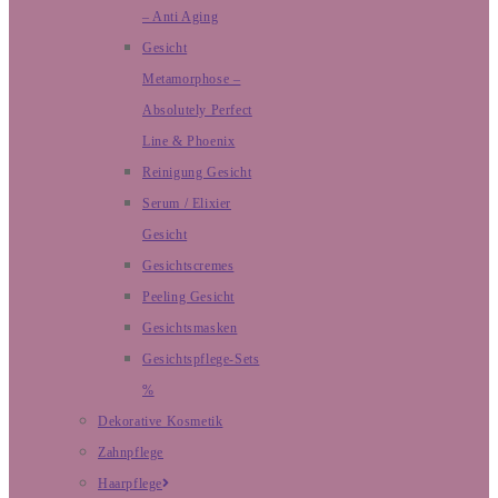
– Anti Aging
Gesicht
Metamorphose –
Absolutely Perfect
Line & Phoenix
Reinigung Gesicht
Serum / Elixier
Gesicht
Gesichtscremes
Peeling Gesicht
Gesichtsmasken
Gesichtspflege-Sets
%
Dekorative Kosmetik
Zahnpflege
Haarpflege