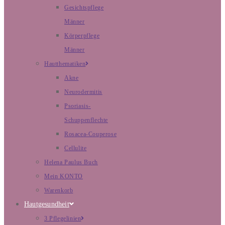
Gesichtspflege
Männer
Körperpflege
Männer
Hautthematiken
Akne
Neurodermitis
Psoriasis-
Schuppenflechte
Rosacea-Couperose
Cellulite
Helena Paulus Buch
Mein KONTO
Warenkorb
Hautgesundheit
3 Pflegelinien