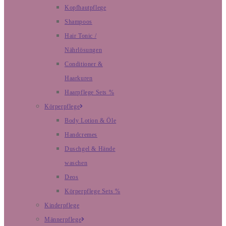
Kopfhautpflege
Shampoos
Hair Tonic /
Nährlösungen
Conditioner &
Haarkuren
Haarpflege Sets %
Körperpflege
Body Lotion & Öle
Handcremes
Duschgel & Hände
waschen
Deos
Körperpflege Sets %
Kinderpflege
Männerpflege