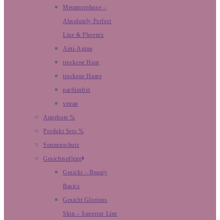
Metamorphose –
Absolutely Perfect
Line & Phoenix
Anti-Aging
trockene Haut
trockene Haare
parfümfrei
vegan
Angebote %
Produkt Sets %
Sonnenschutz
Gesichtspflege
Gesicht – Beauty
Basics
Gesicht Glorious
Skin – Superior Line