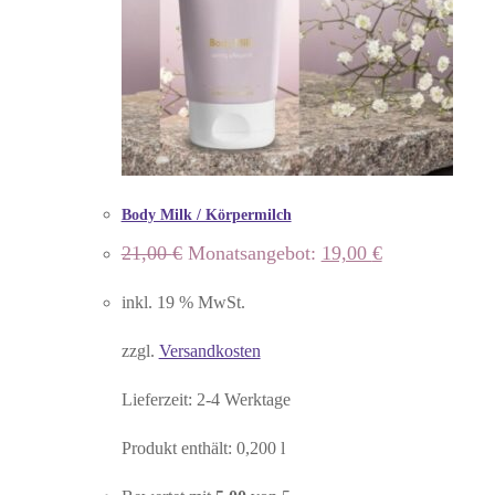
Body Milk / Körpermilch
Ursprünglicher
Aktueller
21,00
€
Monatsangebot:
19,00
€
Preis
Preis
war:
ist:
inkl. 19 % MwSt.
21,00 €
19,00 €.
zzgl.
Versandkosten
Lieferzeit:
2-4 Werktage
Produkt enthält: 0,200
l