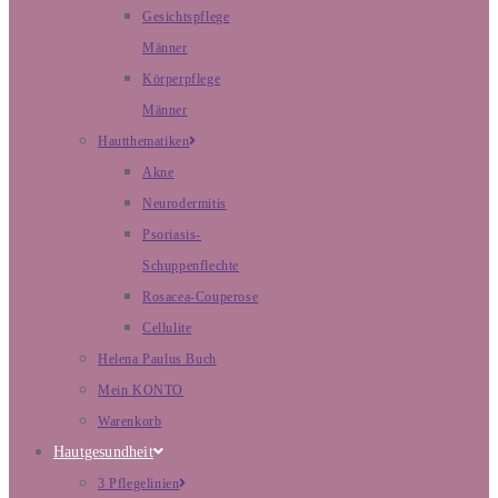
Gesichtspflege
Männer
Körperpflege
Männer
Hautthematiken
Akne
Neurodermitis
Psoriasis-
Schuppenflechte
Rosacea-Couperose
Cellulite
Helena Paulus Buch
Mein KONTO
Warenkorb
Hautgesundheit
3 Pflegelinien