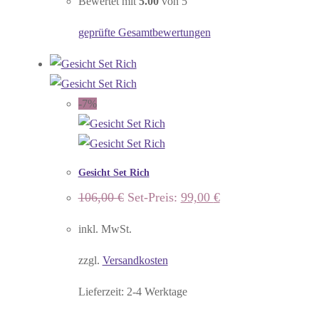
Bewertet mit
5.00
von 5
geprüfte Gesamtbewertungen
-7%
Gesicht Set Rich
Ursprünglicher
Aktueller
106,00
€
Set-Preis:
99,00
€
Preis
Preis
war:
ist:
inkl. MwSt.
106,00 €
99,00 €.
zzgl.
Versandkosten
Lieferzeit:
2-4 Werktage