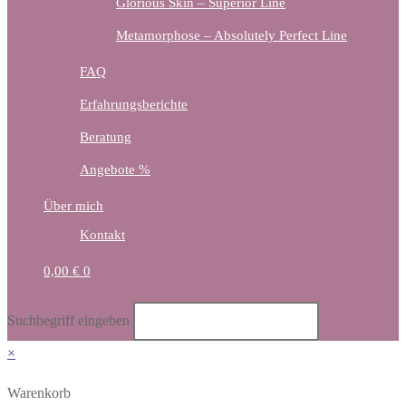
Glorious Skin – Superior Line
Metamorphose – Absolutely Perfect Line
FAQ
Erfahrungsberichte
Beratung
Angebote %
Über mich
Kontakt
0,00
€
0
Diese
Suchbegriff eingeben
Website
×
durchsuchen
Warenkorb