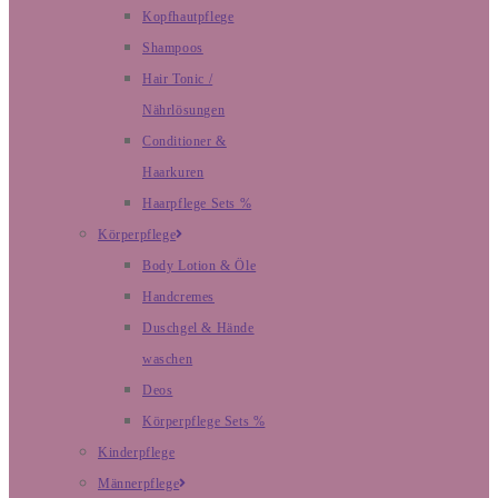
Kopfhautpflege
Shampoos
Hair Tonic /
Nährlösungen
Conditioner &
Haarkuren
Haarpflege Sets %
Körperpflege
Body Lotion & Öle
Handcremes
Duschgel & Hände
waschen
Deos
Körperpflege Sets %
Kinderpflege
Männerpflege