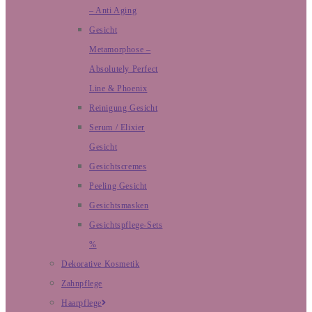
– Anti Aging
Gesicht
Metamorphose –
Absolutely Perfect
Line & Phoenix
Reinigung Gesicht
Serum / Elixier
Gesicht
Gesichtscremes
Peeling Gesicht
Gesichtsmasken
Gesichtspflege-Sets
%
Dekorative Kosmetik
Zahnpflege
Haarpflege