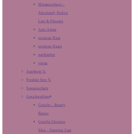
Metamorphose –
Absolutely Perfect
Line & Phoenix
Anti-Aging
trockene Haut
trockene Haare
parfümfrei
vegan
Angebote %
Produkt Sets %
Sonnenschutz
Gesichtspflege
Gesicht – Beauty
Basics
Gesicht Glorious
Skin – Superior Line