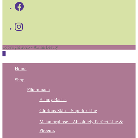
Opens
in
Opens
a
in
new
a
tab
Copyright 2025 - Awina Beauty
new
tab
Home
Shop
Filtern nach
Beauty Basics
Glorious Skin – Superior Line
Metamorphose – Absolutely Perfect Line &
Phoenix