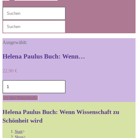
Diese
Press
Website
Escape
Press
durchsuchen
to
Escape
close
to
Ausgewählt:
the
close
search
Helena Paulus Buch: Wenn…
the
panel.
search
22,90
€
panel.
Helena
Paulus
In den Warenkorb
Buch:
Wenn
Helena Paulus Buch: Wenn Wissenschaft zu
Wissenschaft
Schönheit wird
zu
Start
>
Schönheit
Shop
>