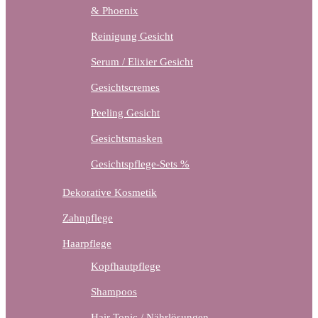
& Phoenix
Reinigung Gesicht
Serum / Elixier Gesicht
Gesichtscremes
Peeling Gesicht
Gesichtsmasken
Gesichtspflege-Sets %
Dekorative Kosmetik
Zahnpflege
Haarpflege
Kopfhautpflege
Shampoos
Hair Tonic / Nährlösungen