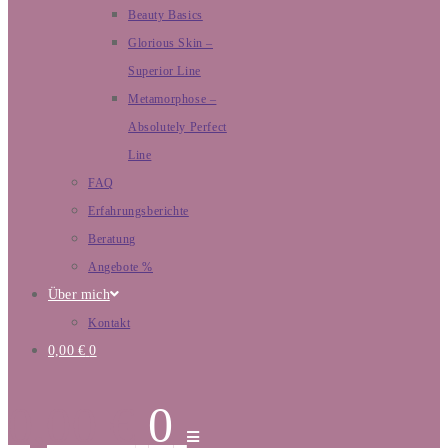
Beauty Basics
Glorious Skin –
Superior Line
Metamorphose –
Absolutely Perfect
Line
FAQ
Erfahrungsberichte
Beratung
Angebote %
Über mich
Kontakt
0,00
€
0
0,00
€
0