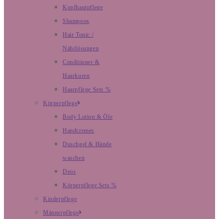
Kopfhautpflege
Shampoos
Hair Tonic /
Nährlösungen
Conditioner &
Haarkuren
Haarpflege Sets %
Körperpflege
Body Lotion & Öle
Handcremes
Duschgel & Hände
waschen
Deos
Körperpflege Sets %
Kinderpflege
Männerpflege