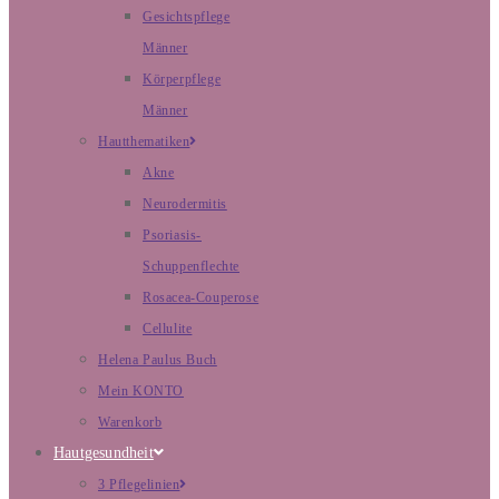
Gesichtspflege
Männer
Körperpflege
Männer
Hautthematiken
Akne
Neurodermitis
Psoriasis-
Schuppenflechte
Rosacea-Couperose
Cellulite
Helena Paulus Buch
Mein KONTO
Warenkorb
Hautgesundheit
3 Pflegelinien