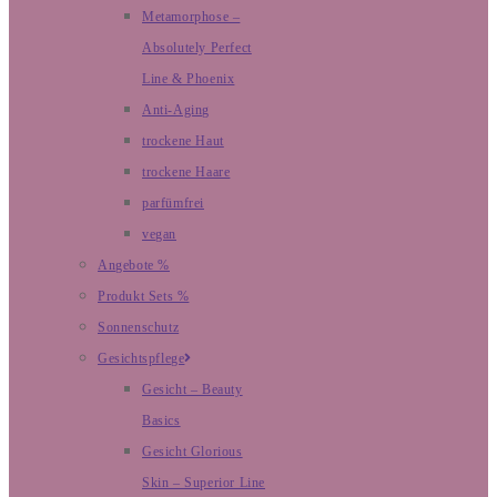
Metamorphose –
Absolutely Perfect
Line & Phoenix
Anti-Aging
trockene Haut
trockene Haare
parfümfrei
vegan
Angebote %
Produkt Sets %
Sonnenschutz
Gesichtspflege
Gesicht – Beauty
Basics
Gesicht Glorious
Skin – Superior Line