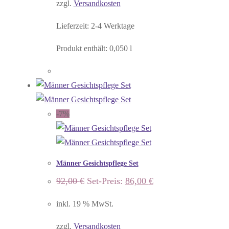
zzgl.
Versandkosten
Lieferzeit:
2-4 Werktage
Produkt enthält: 0,050
l
-7%
Männer Gesichtspflege Set
Ursprünglicher
Aktueller
92,00
€
Set-Preis:
86,00
€
Preis
Preis
war:
ist:
inkl. 19 % MwSt.
92,00 €
86,00 €.
zzgl.
Versandkosten