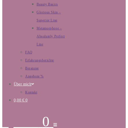
Beauty Basics
Glorious Skin –
Superior Line
Metamorphose –
Absolutely Perfect
Line
FAQ
Erfahrungsberichte
Beratung
Angebote %
Über mich
Kontakt
0,00
€
0
0,00
€
0