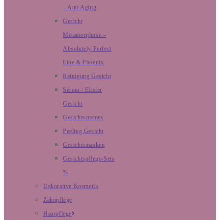
– Anti Aging
Gesicht
Metamorphose –
Absolutely Perfect
Line & Phoenix
Reinigung Gesicht
Serum / Elixier
Gesicht
Gesichtscremes
Peeling Gesicht
Gesichtsmasken
Gesichtspflege-Sets
%
Dekorative Kosmetik
Zahnpflege
Haarpflege