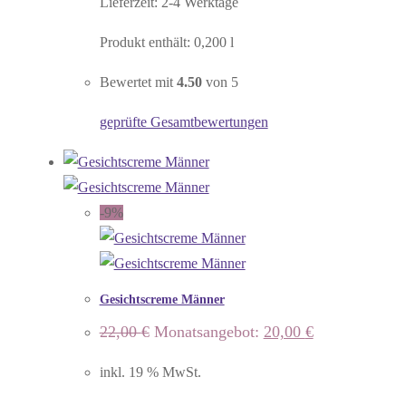
Lieferzeit:
2-4 Werktage
Produkt enthält: 0,200
l
Bewertet mit
4.50
von 5
geprüfte Gesamtbewertungen
-9%
Gesichtscreme Männer
Ursprünglicher
Aktueller
22,00
€
Monatsangebot:
20,00
€
Preis
Preis
war:
ist:
inkl. 19 % MwSt.
22,00 €
20,00 €.