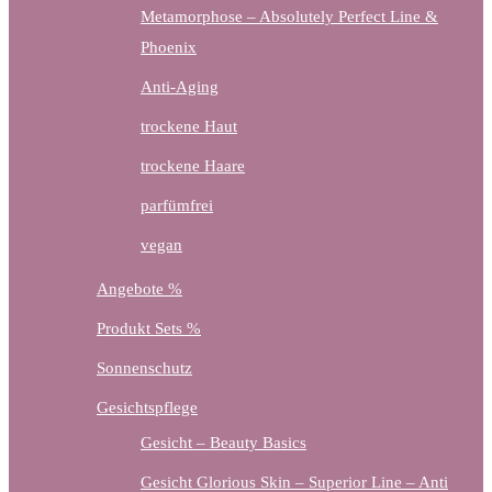
Metamorphose – Absolutely Perfect Line &
Phoenix
Anti-Aging
trockene Haut
trockene Haare
parfümfrei
vegan
Angebote %
Produkt Sets %
Sonnenschutz
Gesichtspflege
Gesicht – Beauty Basics
Gesicht Glorious Skin – Superior Line – Anti