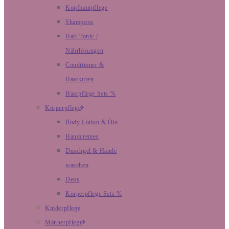
Kopfhautpflege
Shampoos
Hair Tonic /
Nährlösungen
Conditioner &
Haarkuren
Haarpflege Sets %
Körperpflege
Body Lotion & Öle
Handcremes
Duschgel & Hände
waschen
Deos
Körperpflege Sets %
Kinderpflege
Männerpflege