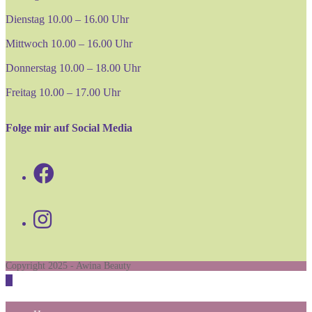
Dienstag 10.00 – 16.00 Uhr
Mittwoch 10.00 – 16.00 Uhr
Donnerstag 10.00 – 18.00 Uhr
Freitag 10.00 – 17.00 Uhr
Folge mir auf Social Media
Opens
in
Opens
a
in
new
a
tab
Copyright 2025 - Awina Beauty
new
tab