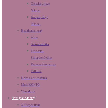
Gesichtspflege
Männer
Körperpflege
Männer
Hautthematiken
Akne
Neurodermitis
Psoriasis-
Schuppenflechte
Rosacea-Couperose
Cellulite
Helena Paulus Buch
Mein KONTO
Warenkorb
Hautgesundheit
3 Pflegelinien