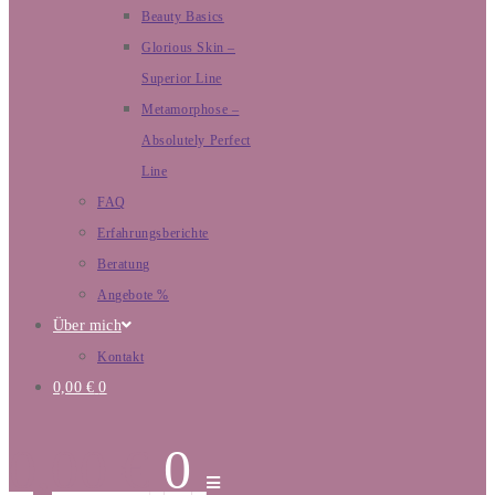
Beauty Basics
Glorious Skin –
Superior Line
Metamorphose –
Absolutely Perfect
Line
FAQ
Erfahrungsberichte
Beratung
Angebote %
Über mich
Kontakt
0,00
€
0
0,00
€
0