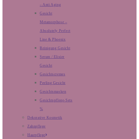
– Anti Aging
Gesicht
Metamorphose –
Absolutely Perfect
Line & Phoenix
Reinigung Gesicht
Serum / Elixier
Gesicht
Gesichtscremes
Peeling Gesicht
Gesichtsmasken
Gesichtspflege-Sets
%
Dekorative Kosmetik
Zahnpflege
Haarpflege