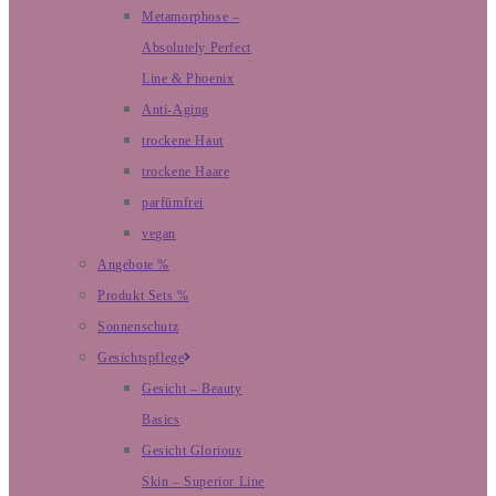
Metamorphose –
Absolutely Perfect
Line & Phoenix
Anti-Aging
trockene Haut
trockene Haare
parfümfrei
vegan
Angebote %
Produkt Sets %
Sonnenschutz
Gesichtspflege
Gesicht – Beauty
Basics
Gesicht Glorious
Skin – Superior Line