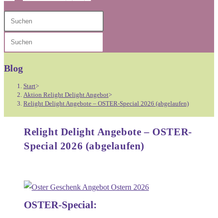
Diese
Press
Website
Escape
Press
durchsuchen
to
Escape
close
to
Blog
the
close
search
Start
>
the
Aktion Relight Delight Angebot
>
panel.
Relight Delight Angebote – OSTER-Special 2026 (abgelaufen)
search
panel.
Relight Delight Angebote – OSTER-
Special 2026 (abgelaufen)
OSTER-Special: