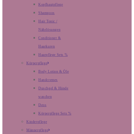
Kopfhautpflege
Shampoos
Hair Tonic /
Nährlösungen
Conditioner &
Haarkuren
Haarpflege Sets %
Körperpflege
Body Lotion & Öle
Handcremes
Duschgel & Hände
waschen
Deos
Körperpflege Sets %
Kinderpflege
Männerpflege