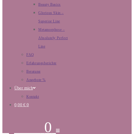
Beauty Basics
Glorious Skin –
Superior Line
Metamorphose –
Absolutely Perfect
Line
FAQ
Erfahrungsberichte
Beratung
Angebote %
Über mich
Kontakt
0,00
€
0
0,00
€
0