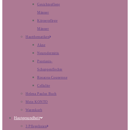
Gesichtspflege
Männer
Körperpflege
Männer
Hautthematiken
Akne
Neurodermitis
Psoriasis-
Schuppenflechte
Rosacea-Couperose
Cellulite
Helena Paulus Buch
Mein KONTO
Warenkorb
Hautgesundheit
3 Pflegelinien