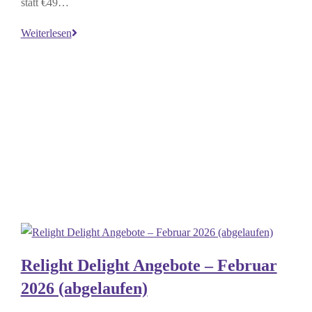
statt €49…
Relight
Weiterlesen
Delight
Angebote
–
Elixier
Special
(abgelaufen)
Relight Delight Angebote – Februar
2026 (abgelaufen)