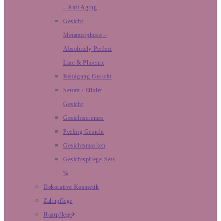
– Anti Aging
Gesicht
Metamorphose –
Absolutely Perfect
Line & Phoenix
Reinigung Gesicht
Serum / Elixier
Gesicht
Gesichtscremes
Peeling Gesicht
Gesichtsmasken
Gesichtspflege-Sets
%
Dekorative Kosmetik
Zahnpflege
Haarpflege