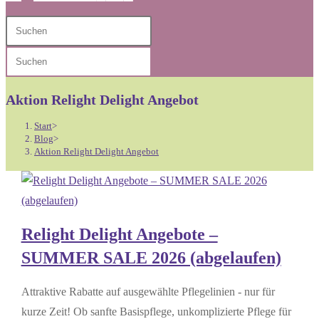
Diese
Press
Website
Escape
Press
durchsuchen
to
Escape
close
to
Aktion Relight Delight Angebot
the
close
search
Start
>
the
Blog
>
panel.
Aktion Relight Delight Angebot
search
panel.
Relight Delight Angebote –
SUMMER SALE 2026 (abgelaufen)
Attraktive Rabatte auf ausgewählte Pflegelinien - nur für
kurze Zeit! Ob sanfte Basispflege, unkomplizierte Pflege für