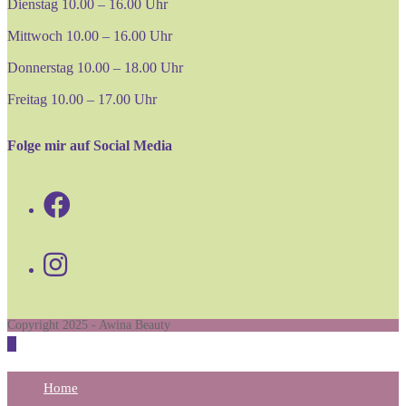
Dienstag 10.00 – 16.00 Uhr
Mittwoch 10.00 – 16.00 Uhr
Donnerstag 10.00 – 18.00 Uhr
Freitag 10.00 – 17.00 Uhr
Folge mir auf Social Media
Opens
in
Opens
a
in
new
a
tab
Copyright 2025 - Awina Beauty
new
tab
Home