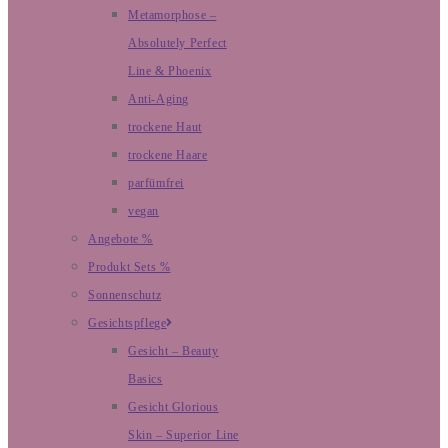
Metamorphose –
Absolutely Perfect
Line & Phoenix
Anti-Aging
trockene Haut
trockene Haare
parfümfrei
vegan
Angebote %
Produkt Sets %
Sonnenschutz
Gesichtspflege
Gesicht – Beauty
Basics
Gesicht Glorious
Skin – Superior Line